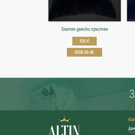
Златен дамски пръстен
531 €
1038.55 лв.
З
Ка
Дам