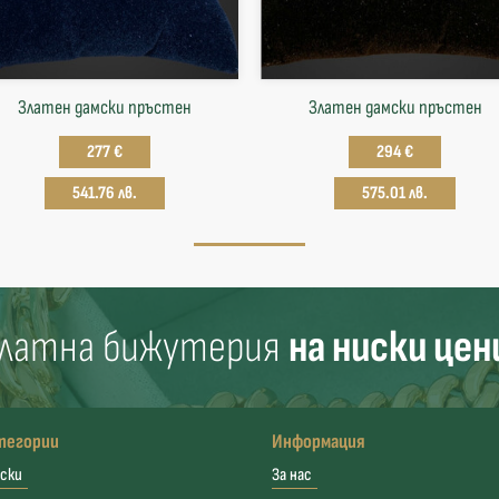
Златен дамски пръстен
Златен дамски пръстен
277 €
294 €
541.76 лв.
575.01 лв.
латна бижутерия
на ниски цен
тегории
Информация
ски
За нас