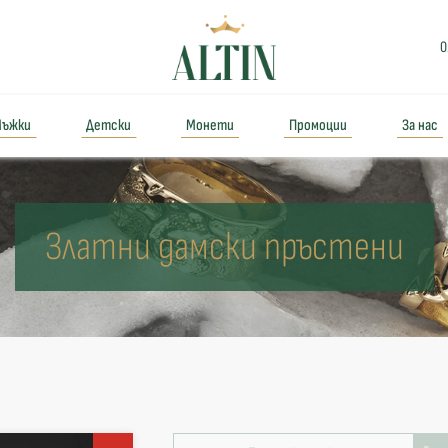
0
ъжки
Детски
Монети
Промоции
За нас
Златни дамски пръстени