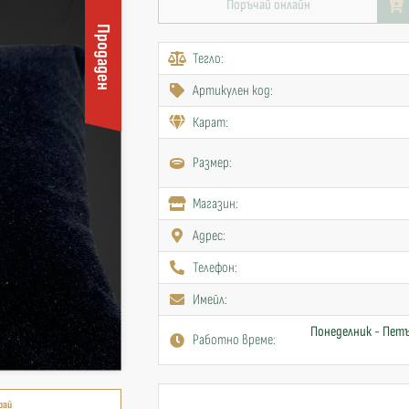
Поръчай онлайн
Продаден
Тегло:
Артикулен код:
Карат:
Размер:
Mагазин:
Адрес:
Телефон:
Имейл:
Понеделник - Петъ
Работно време:
рай