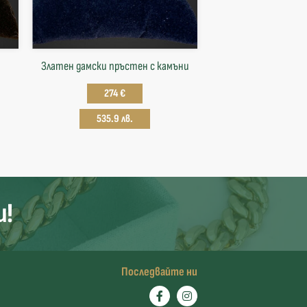
Златен дамски пръстен с камъни
274 €
535.9 лв.
и!
Последвайте ни