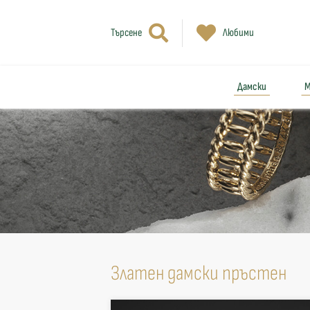
Търсене
Любими
Дамски
М
Златен дамски пръстен