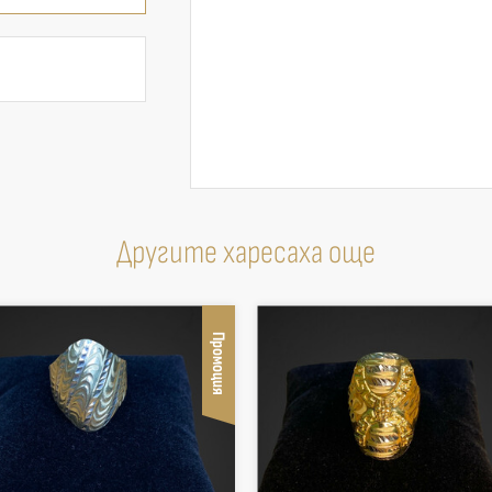
Другите харесаха още
Промоция