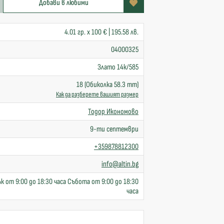
Добави в любими
4.01 гр. x 100 € | 195.58 лв.
04000325
Злато 14к/585
18 (Обиколка 58.3 mm)
Как да разберете вашият размер
Тодор Икономово
9-ти септември
+359878812300
info@altin.bg
к от 9:00 до 18:30 часа Събота от 9:00 до 18:30
часа