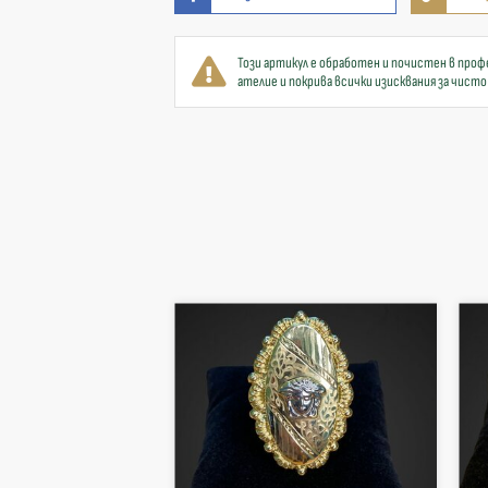
Този артикул е обработен и почистен в проф
ателие и покрива всички изисквания за чисто