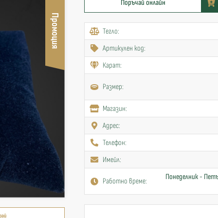
Поръчай онлайн
Промоция
Тегло:
Артикулен код:
Карат:
Размер:
Mагазин:
Адрес:
Телефон:
Имейл:
Понеделник - Петъ
Работно време:
рай