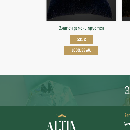
Златен дамски пръстен
531 €
1038.55 лв.
З
Ка
Дам