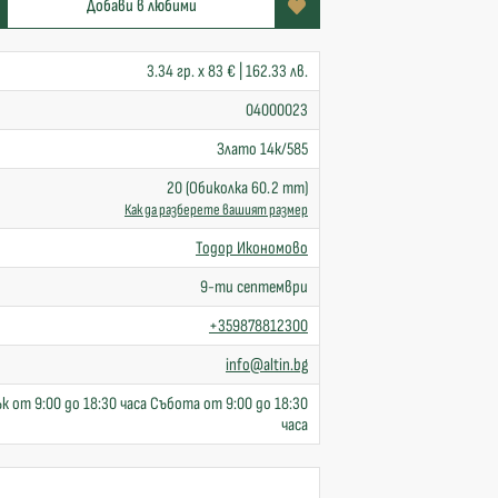
Добави в любими
3.34 гр. x 83 € | 162.33 лв.
04000023
Злато 14к/585
20 (Обиколка 60.2 mm)
Как да разберете вашият размер
Тодор Икономово
9-ти септември
+359878812300
info@altin.bg
к от 9:00 до 18:30 часа Събота от 9:00 до 18:30
часа