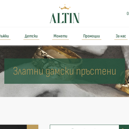
0
ъжки
Детски
Монети
Промоции
За нас
Златни дамски пръстени