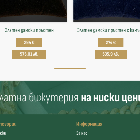
Златен дамски пръстен
Златен дамски пръстен с кам
294 €
274 €
575.01 лв.
535.9 лв.
латна бижутерия
на ниски цен
тегории
Информация
ски
За нас