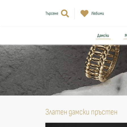
Търсене
Любими
Дамски
М
Златен дамски пръстен