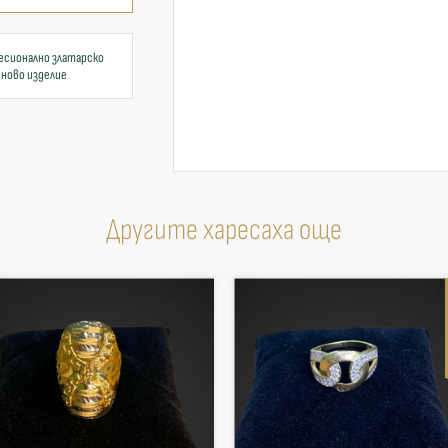
есионално златарско
 ново изделие
Другите харесаха още