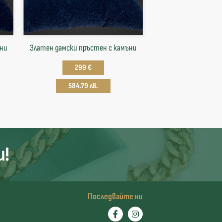
ъни
Златен дамски пръстен с камъни
299 €
584.79 лв.
и!
Последвайте ни