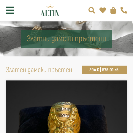
Златни дамски пръстени
Златен дамски пръстен
294 € | 575.01 лв.