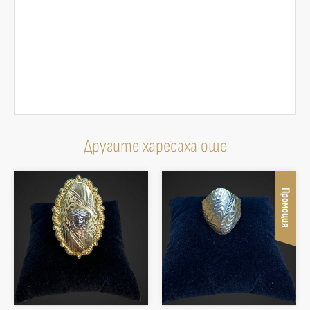
Другите харесаха още
Промоция