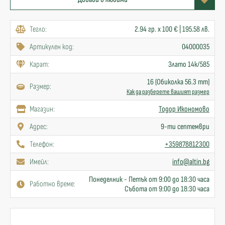
Тегло:
2.94 гр. x 100 € | 195.58 лв.
Артикулен код:
04000035
Карат:
Злато 14к/585
16 (Обиколка 56.3 mm)
Размер:
Как да разберете вашият размер
Mагазин:
Тодор Икономово
Адрес:
9-ти септември
Телефон:
+359878812300
Имейл:
info@altin.bg
Понеделник - Петък от 9:00 до 18:30 часа
Работно време:
Събота от 9:00 до 18:30 часа