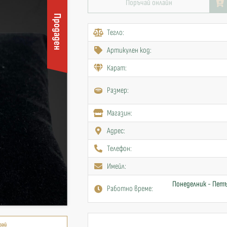
Поръчай онлайн
Продаден
Тегло:
Артикулен код:
Карат:
Размер:
Mагазин:
Адрес:
Телефон:
Имейл:
Понеделник - Петъ
Работно време:
рай