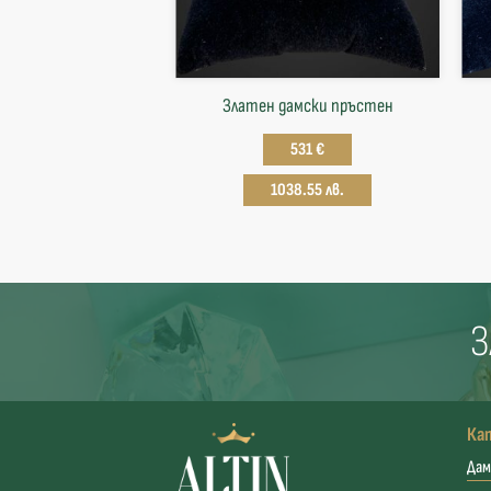
Златен дамски пръстен
531 €
1038.55 лв.
З
Ка
Дам