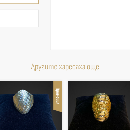
Другите харесаха още
Промоция