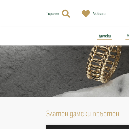
Търсене
Любими
Дамски
М
Златен дамски пръстен