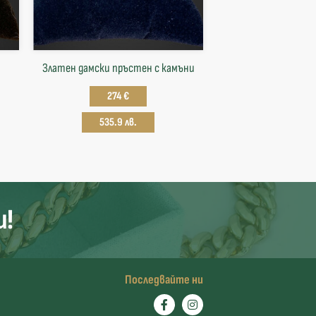
Златен дамски пръстен с камъни
274 €
535.9 лв.
и!
Последвайте ни