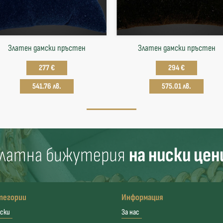
Златен дамски пръстен
Златен дамски пръстен
277 €
294 €
541.76 лв.
575.01 лв.
латна бижутерия
на ниски цен
тегории
Информация
ски
За нас