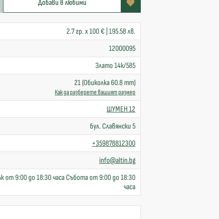
Добави в любими
2.7 гр. x 100 € | 195.58 лв.
12000095
Злато 14к/585
21 (Обиколка 60.8 mm)
Как да разберете вашият размер
ШУМЕН 12
бул. Славянски 5
+359878812300
info@altin.bg
к от 9:00 до 18:30 часа Събота от 9:00 до 18:30
часа