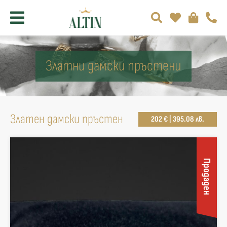
Златни дамски пръстени
Златен дамски пръстен
202 € | 395.08 лв.
Продаден