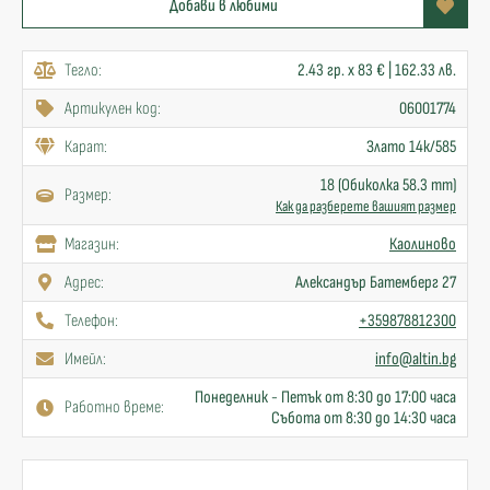
Добави в любими
Тегло:
2.43 гр. x 83 € | 162.33 лв.
Артикулен код:
06001774
Карат:
Злато 14к/585
18 (Обиколка 58.3 mm)
Размер:
Как да разберете вашият размер
Mагазин:
Каолиново
Адрес:
Александър Батемберг 27
Телефон:
+359878812300
Имейл:
info@altin.bg
Понеделник - Петък от 8:30 до 17:00 часа
Работно време:
Събота от 8:30 до 14:30 часа