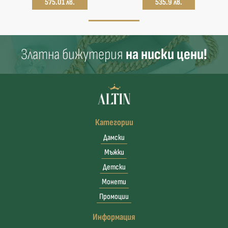
575.01 лв.
535.9 лв.
Златна бижутерия
на ниски цени!
Категории
Дамски
Мъжки
Детски
Монети
Промоции
Информация