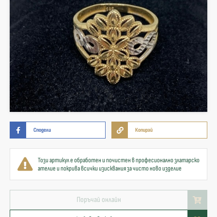
Сподели
Копирай
Този артикул е обработен и почистен в професионално златарско
ателие и покрива всички изисквания за чисто ново изделие
Поръчай онлайн