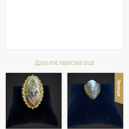
Другите харесаха още
Промоция