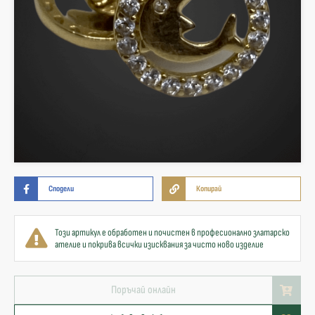
Сподели
Копирай
Този артикул е обработен и почистен в професионално златарско
ателие и покрива всички изисквания за чисто ново изделие
Поръчай онлайн