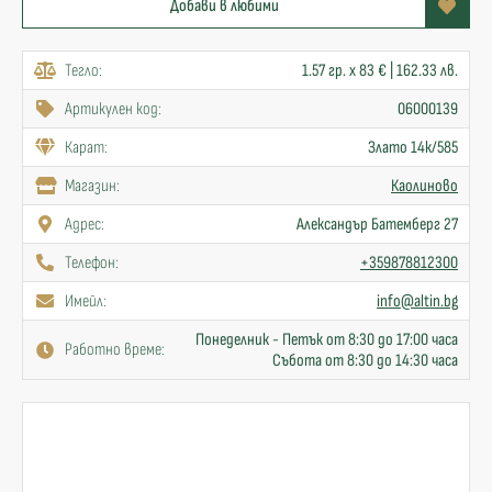
Добави в любими
Тегло:
1.57 гр. x 83 € | 162.33 лв.
Артикулен код:
06000139
Карат:
Злато 14к/585
Mагазин:
Каолиново
Адрес:
Александър Батемберг 27
Телефон:
+359878812300
Имейл:
info@altin.bg
Понеделник - Петък от 8:30 до 17:00 часа
Работно време:
Събота от 8:30 до 14:30 часа