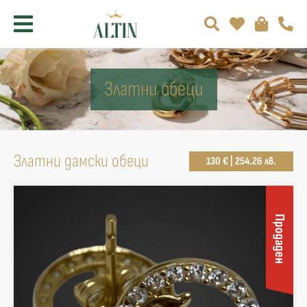
Златни обеци
Златни дамски обеци
130 € | 254.26 лв.
Продаден