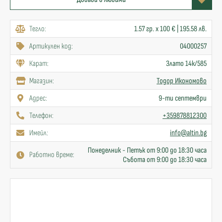
Тегло:
1.57 гр. x 100 € | 195.58 лв.
Артикулен код:
04000257
Карат:
Злато 14к/585
Mагазин:
Тодор Икономово
Адрес:
9-ти септември
Телефон:
+359878812300
Имейл:
info@altin.bg
Понеделник - Петък от 9:00 до 18:30 часа
Работно време:
Събота от 9:00 до 18:30 часа