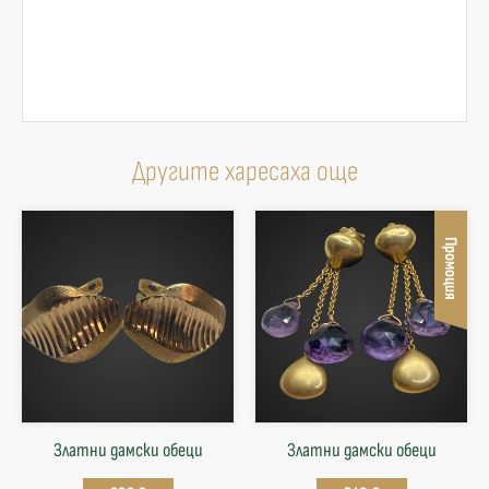
Другите харесаха още
Промоция
Златни дамски обеци
Златни дамски обеци