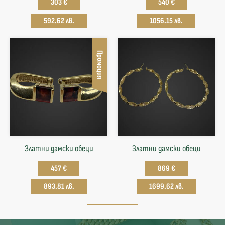
303 €
540 €
592.62 лв.
1056.15 лв.
Промоция
Златни дамски обеци
Златни дамски обеци
457 €
869 €
893.81 лв.
1699.62 лв.