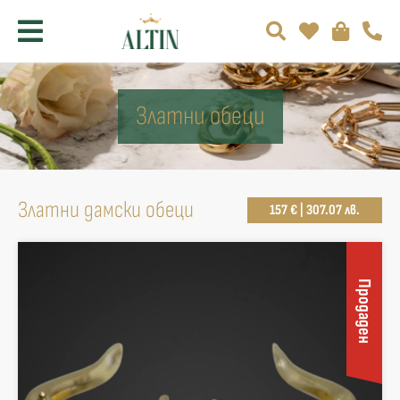
Златни обеци
Златни дамски обеци
157 € | 307.07 лв.
Продаден