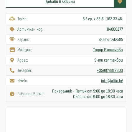
Добави в любими
Тегло:
5.5 гр. x 83 € | 162.33 лв.
Артикулен код:
04000277
Карат:
Злато 14к/585
Mагазин:
Тодор Икономово
Адрес:
9-ти септември
Телефон:
+359878812300
Имейл:
info@altin.bg
Понеделник - Петък от 9:00 до 18:30 часа
Работно време:
Събота от 9:00 до 18:30 часа