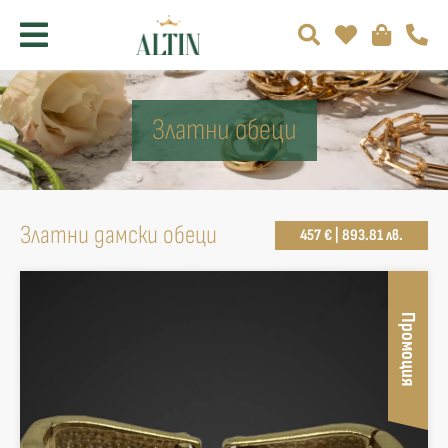
Златни обеци
Златни дамски обеци
457 € | 893.81 лв.
Промоция