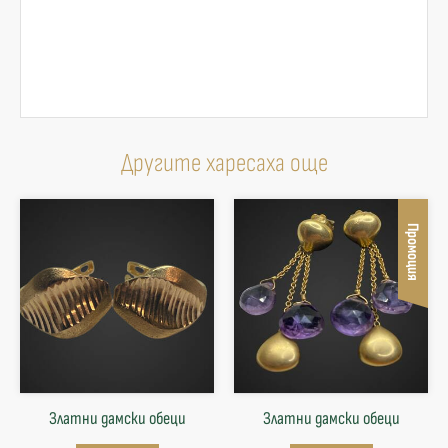
Другите харесаха още
Промоция
Златни дамски обеци
Златни дамски обеци