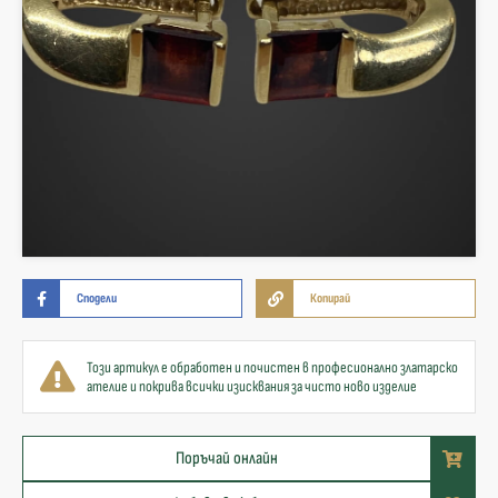
Сподели
Копирай
Този артикул е обработен и почистен в професионално златарско
ателие и покрива всички изисквания за чисто ново изделие
Поръчай онлайн