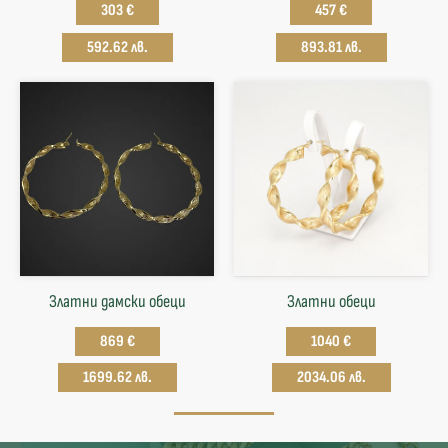
303 €
457 €
592.62 лв.
893.81 лв.
Златни дамски обеци
Златни обеци
869 €
1040 €
1699.62 лв.
2034.06 лв.