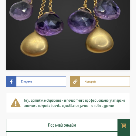
Сподели
Копирай
Този артикул е обработен и почистен в професионално златарско
ателие и покрива всички изисквания за чисто ново изделие
Поръчай онлайн