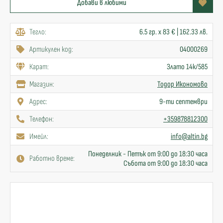
Добави в любими
Тегло:
6.5 гр. x 83 € | 162.33 лв.
Артикулен код:
04000269
Карат:
Злато 14к/585
Mагазин:
Тодор Икономово
Адрес:
9-ти септември
Телефон:
+359878812300
Имейл:
info@altin.bg
Понеделник - Петък от 9:00 до 18:30 часа
Работно време:
Събота от 9:00 до 18:30 часа