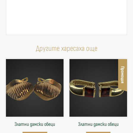
Другите харесаха още
Промоция
Златни дамски обеци
Златни дамски обеци