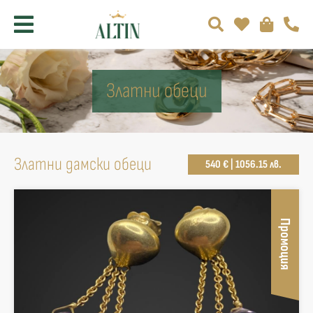
Златни обеци
Златни дамски обеци
540 € | 1056.15 лв.
Промоция