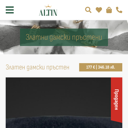
Златни дамски пръстени
Златен дамски пръстен
177 € | 346.18 лв.
Продаден