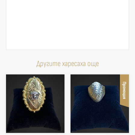
Другите харесаха още
Промоция