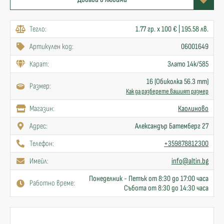
Тегло:
1.77 гр. x 100 € | 195.58 лв.
Артикулен код:
06001649
Карат:
Злато 14к/585
16 (Обиколка 56.3 mm)
Размер:
Как да разберете вашият размер
Mагазин:
Каолиново
Адрес:
Александър Батемберг 27
Телефон:
+359878812300
Имейл:
info@altin.bg
Понеделник - Петък от 8:30 до 17:00 часа
Работно време:
Събота от 8:30 до 14:30 часа