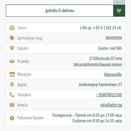
Добави в любими
Тегло:
1.89 гр. x 83 € | 162.33 лв.
Артикулен код:
06000069
Карат:
Злато 14к/585
17 (Обиколка 57 mm)
Размер:
Как да разберете вашият размер
Mагазин:
Каолиново
Адрес:
Александър Батемберг 27
Телефон:
+359878812300
Имейл:
info@altin.bg
Понеделник - Петък от 8:30 до 17:00 часа
Работно време:
Събота от 8:30 до 14:30 часа