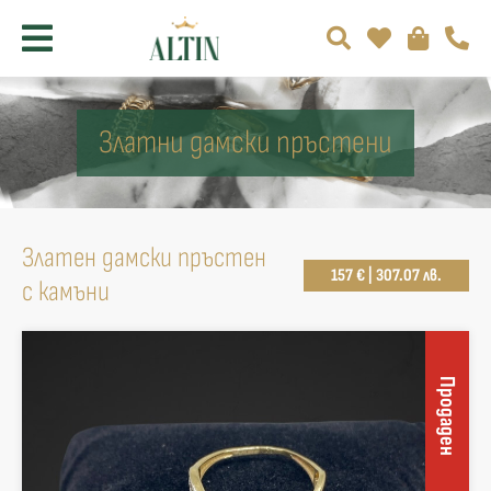
Златни дамски пръстени
Златен дамски пръстен
157 € | 307.07 лв.
с камъни
Продаден