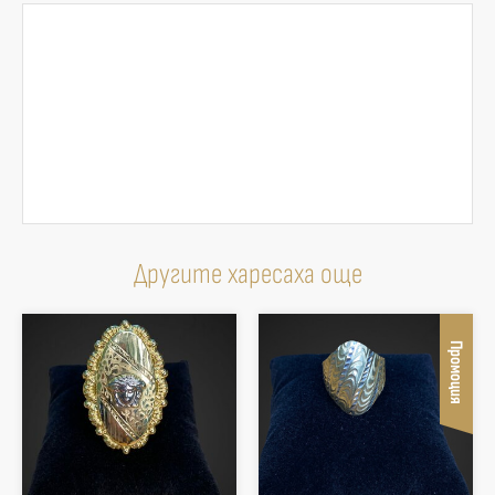
Другите харесаха още
Промоция