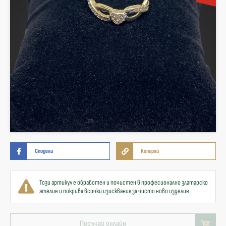
Сподели
Копирай
Този артикул е обработен и почистен в професионално златарско
ателие и покрива всички изисквания за чисто ново изделие
Поръчай онлайн