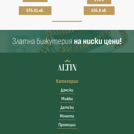
575.01 лв.
535.9 лв.
Златна бижутерия
на ниски цени!
Категории
Дамски
Мъжки
Детски
Монети
Промоции