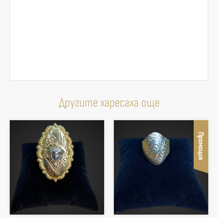
Другите харесаха още
Промоция