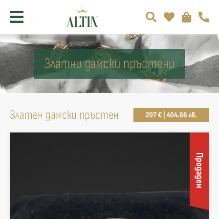
Златни дамски пръстени
Златен дамски пръстен
207 € | 404.86 лв.
Продаден