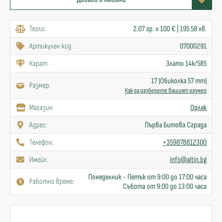
Тегло:
2.07 гр. x 100 € | 195.58 лв.
Артикулен код:
07000291
Карат:
Злато 14к/585
17 (Обиколка 57 mm)
Размер:
Как да разберете вашият размер
Mагазин:
Орляк
Адрес:
Първа Битова Сграда
Телефон:
+359878812300
Имейл:
info@altin.bg
Понеделник - Петък от 9:00 до 17:00 часа
Работно време:
Събота от 9:00 до 13:00 часа