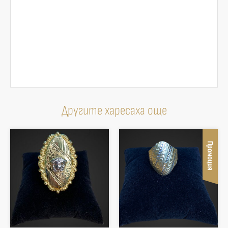
Другите харесаха още
Промоция