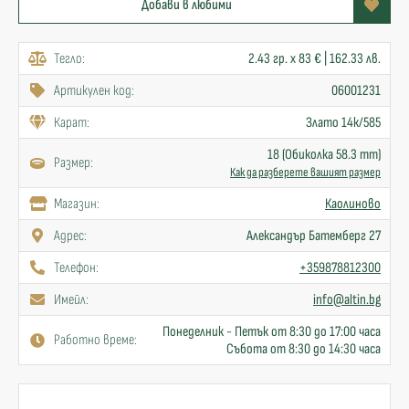
Добави в любими
Тегло:
2.43 гр. x 83 € | 162.33 лв.
Артикулен код:
06001231
Карат:
Злато 14к/585
18 (Обиколка 58.3 mm)
Размер:
Как да разберете вашият размер
Mагазин:
Каолиново
Адрес:
Александър Батемберг 27
Телефон:
+359878812300
Имейл:
info@altin.bg
Понеделник - Петък от 8:30 до 17:00 часа
Работно време:
Събота от 8:30 до 14:30 часа