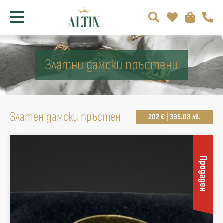
Златни дамски пръстени
Златен дамски пръстен
202 € | 395.08 лв.
Продаден