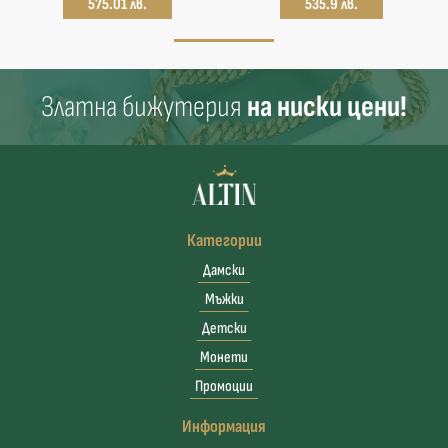
575.01 лв.
535.9 лв.
Златна бижутерия
на ниски цени!
Категории
Дамски
Мъжки
Детски
Монети
Промоции
Информация