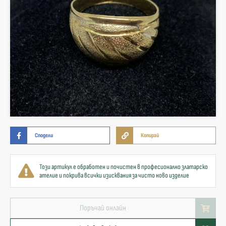
Сподели
Копирай
Този артикул е обработен и почистен в професионално златарско
ателие и покрива всички изисквания за чисто ново изделие
Поръчай онлайн