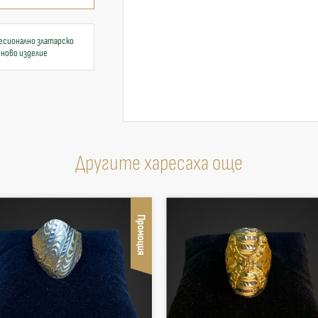
есионално златарско
 ново изделие
Другите харесаха още
Промоция