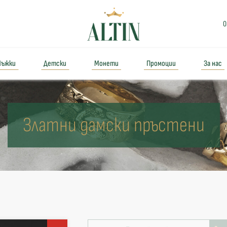
0
ъжки
Детски
Монети
Промоции
За нас
Златни дамски пръстени