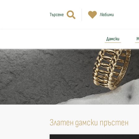
Търсене
Любими
Дамски
М
Златен дамски пръстен