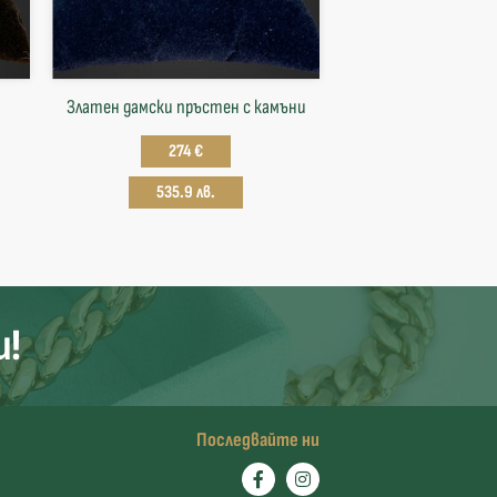
Златен дамски пръстен с камъни
274 €
535.9 лв.
и!
Последвайте ни