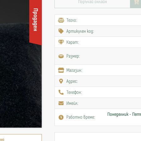
Поръчай онлайн
Продаден
Тегло:
Артикулен код:
Карат:
Размер:
Mагазин:
Адрес:
Телефон:
Имейл:
Понеделник - Петъ
Работно време:
рай