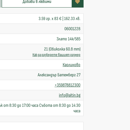
Добави в любими
3.59 гр. x 83 € | 162.33 лв.
06001228
Злато 14к/585
21 (Обиколка 60.8 mm)
Как да разберете вашият размер
Каолиново
Александър Батемберг 27
+359878812300
info@altin.bg
к от 8:30 до 17:00 часа Събота от 8:30 до 14:30
часа