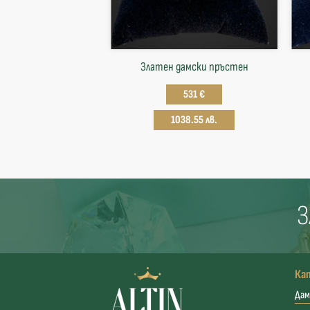
Златен дамски пръстен
531 €
1038.55 лв.
З
Ка
Дам