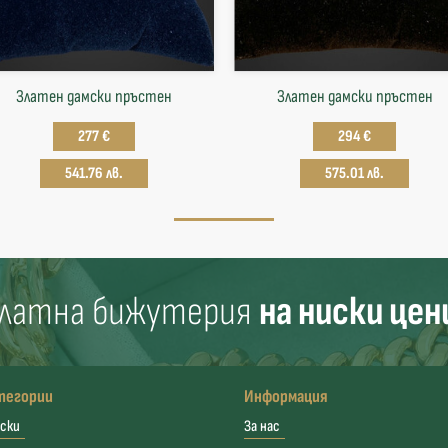
Златен дамски пръстен
Златен дамски пръстен
277 €
294 €
541.76 лв.
575.01 лв.
латна бижутерия
на ниски цен
тегории
Информация
ски
За нас