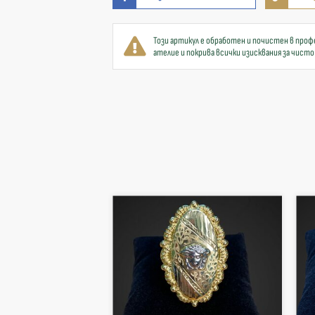
Този артикул е обработен и почистен в проф
ателие и покрива всички изисквания за чисто