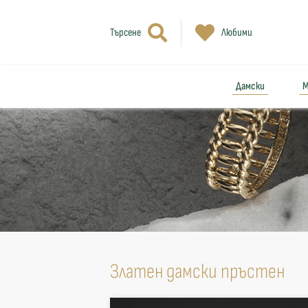
Търсене
Любими
Дамски
М
Златен дамски пръстен