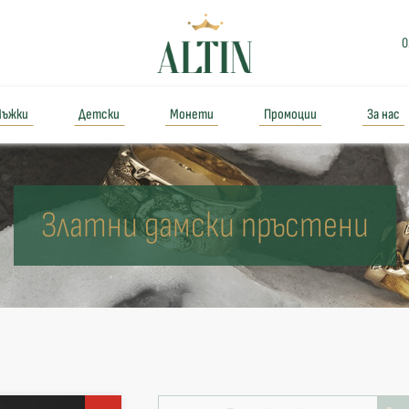
0
ъжки
Детски
Монети
Промоции
За нас
Златни дамски пръстени