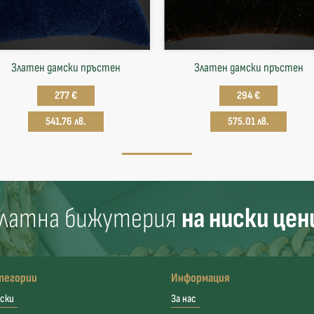
Златен дамски пръстен
Златен дамски пръстен
277 €
294 €
541.76 лв.
575.01 лв.
латна бижутерия
на ниски цен
тегории
Информация
ски
За нас