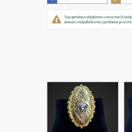
Този артикул е обработен и почистен в проф
ателие и покрива всички изисквания за чисто