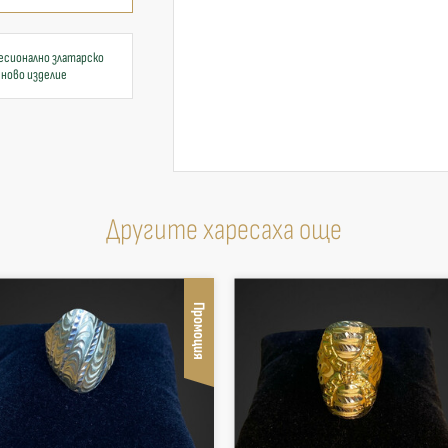
есионално златарско
 ново изделие
Другите харесаха още
Промоция