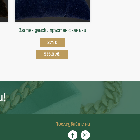
Златен дамски пръстен с камъни
274 €
535.9 лв.
и!
Последвайте ни