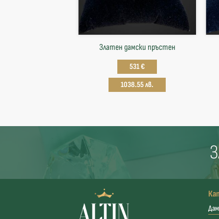
Златен дамски пръстен
531 €
1038.55 лв.
З
Ка
Дам