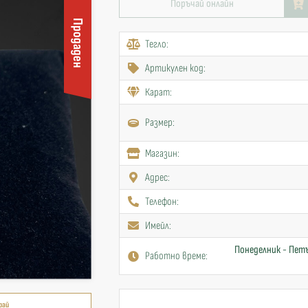
Поръчай онлайн
Продаден
Тегло:
Артикулен код:
Карат:
Размер:
Mагазин:
Адрес:
Телефон:
Имейл:
Понеделник - Петъ
Работно време:
рай