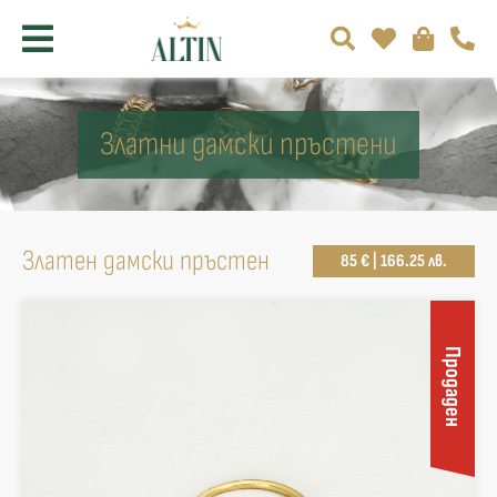
Златни дамски пръстени
Златен дамски пръстен
85 € | 166.25 лв.
Продаден