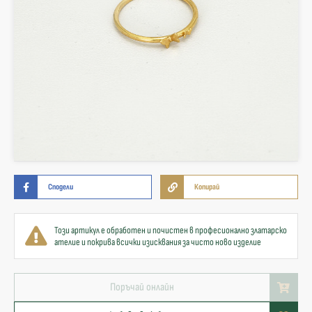
Сподели
Копирай
Този артикул е обработен и почистен в професионално златарско
ателие и покрива всички изисквания за чисто ново изделие
Поръчай онлайн