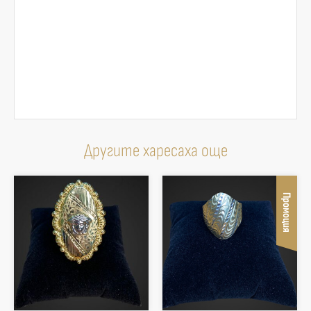
Другите харесаха още
Промоция