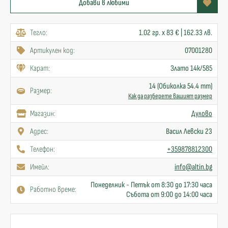
Добави в любими
Тегло:
1.02 гр. x 83 € | 162.33 лв.
Артикулен код:
07001280
Карат:
Злато 14к/585
14 (Обиколка 54.4 mm)
Размер:
Как да разберете вашият размер
Mагазин:
Дулово
Адрес:
Васил Левски 23
Телефон:
+359878812300
Имейл:
info@altin.bg
Понеделник - Петък от 8:30 до 17:30 часа
Работно време:
Събота от 9:00 до 14:00 часа