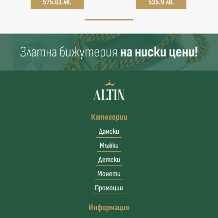
575.01 лв.
535.9 лв.
Златна бижутерия
на ниски цени!
Категории
Дамски
Мъжки
Детски
Монети
Промоции
Информация