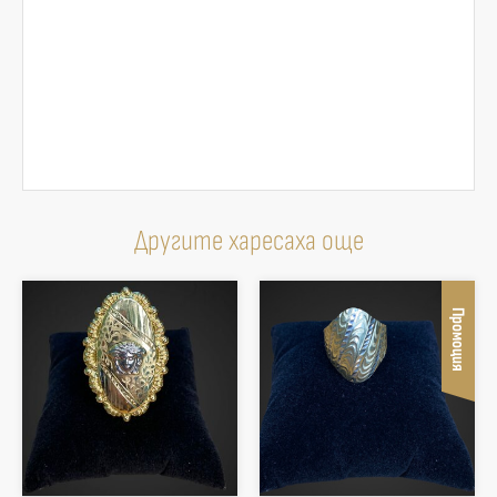
Другите харесаха още
Промоция