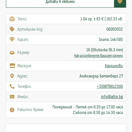
Добави в любими
Тегло:
1.04 гр. x 83 € | 162.33 лв.
Артикулен код:
06003032
Карат:
Злато 14к/585
16 (Обиколка 56.3 mm)
Размер:
Как да разберете вашият размер
Mагазин:
Каолиново
Адрес:
Александър Батемберг 27
Телефон:
+359878812300
Имейл:
info@altin.bg
Понеделник - Петък от 8:30 до 17:00 часа
Работно време:
Събота от 8:30 до 14:30 часа