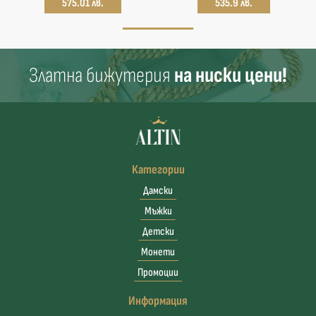
575.01 лв.
535.9 лв.
Златна бижутерия
на ниски цени!
Категории
Дамски
Мъжки
Детски
Монети
Промоции
Информация