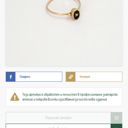
Сподели
Копирай
Този артикул е обработен и почистен в професионално златарско
ателие и покрива всички изисквания за чисто ново изделие
Поръчай онлайн