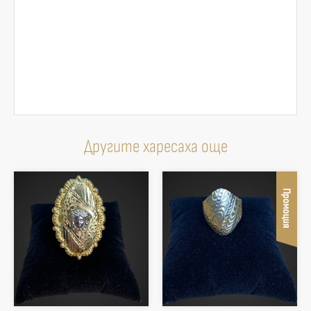
Другите харесаха още
Промоция