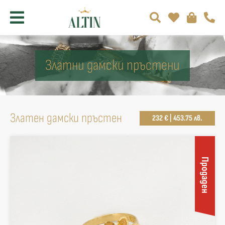
Златни дамски пръстени
Златен дамски пръстен
232 € | 453.75 лв.
Продаден