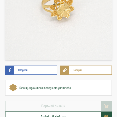
Сподели
Копирай
Гаранция за липса на следи от употреба
Поръчай онлайн
Добави в любими