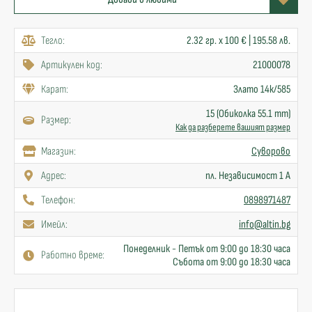
Тегло:
2.32 гр. x 100 € | 195.58 лв.
Артикулен код:
21000078
Карат:
Злато 14к/585
15 (Обиколка 55.1 mm)
Размер:
Как да разберете вашият размер
Mагазин:
Суворово
Адрес:
пл. Независимост 1 А
Телефон:
0898971487
Имейл:
info@altin.bg
Понеделник - Петък от 9:00 до 18:30 часа
Работно време:
Събота от 9:00 до 18:30 часа