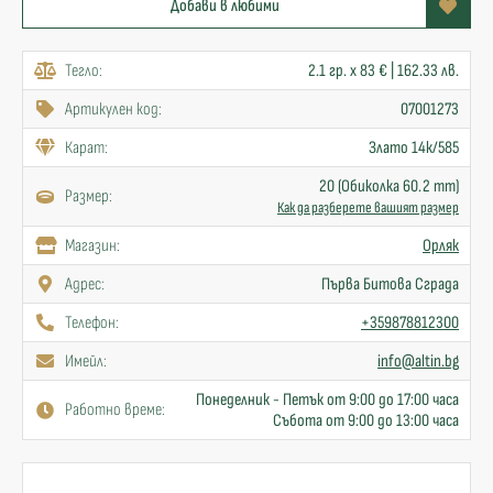
Добави в любими
Тегло:
2.1 гр. x 83 € | 162.33 лв.
Артикулен код:
07001273
Карат:
Злато 14к/585
20 (Обиколка 60.2 mm)
Размер:
Как да разберете вашият размер
Mагазин:
Орляк
Адрес:
Първа Битова Сграда
Телефон:
+359878812300
Имейл:
info@altin.bg
Понеделник - Петък от 9:00 до 17:00 часа
Работно време:
Събота от 9:00 до 13:00 часа