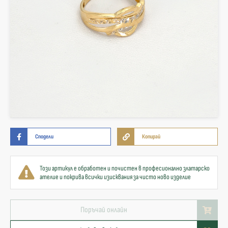
Сподели
Копирай
Този артикул е обработен и почистен в професионално златарско
ателие и покрива всички изисквания за чисто ново изделие
Поръчай онлайн