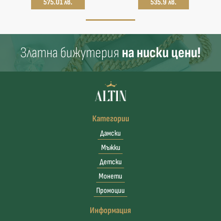
575.01 лв.
535.9 лв.
Златна бижутерия
на ниски цени!
Категории
Дамски
Мъжки
Детски
Монети
Промоции
Информация