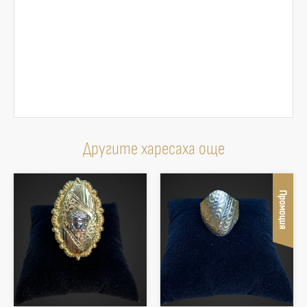
Другите харесаха още
Промоция