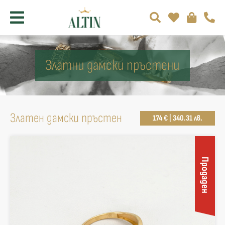
Златни дамски пръстени
Златен дамски пръстен
174 € | 340.31 лв.
Продаден