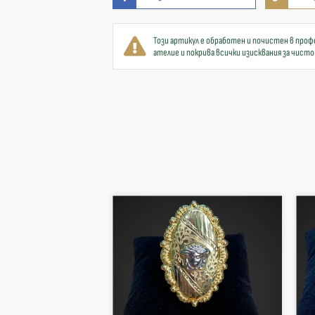
Този артикул е обработен и почистен в проф
ателие и покрива всички изисквания за чисто