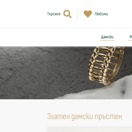
Търсене
Любими
Дамски
М
Златен дамски пръстен