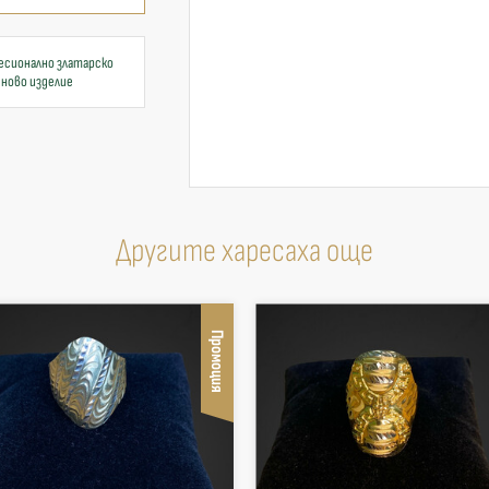
есионално златарско
 ново изделие
Другите харесаха още
Промоция