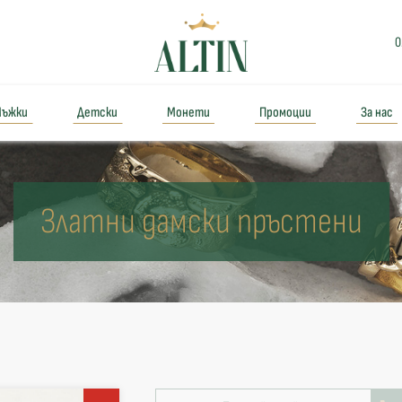
0
ъжки
Детски
Монети
Промоции
За нас
Златни дамски пръстени