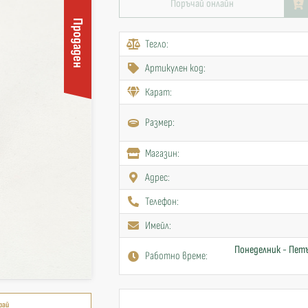
Поръчай онлайн
Продаден
Тегло:
Артикулен код:
Карат:
Размер:
Mагазин:
Адрес:
Телефон:
Имейл:
Понеделник - Петъ
Работно време:
рай