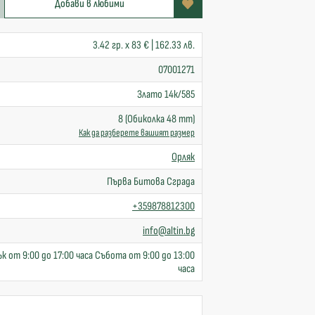
Добави в любими
3.42 гр. x 83 € | 162.33 лв.
07001271
Злато 14к/585
8 (Обиколка 48 mm)
Как да разберете вашият размер
Орляк
Първа Битова Сграда
+359878812300
info@altin.bg
к от 9:00 до 17:00 часа Събота от 9:00 до 13:00
часа