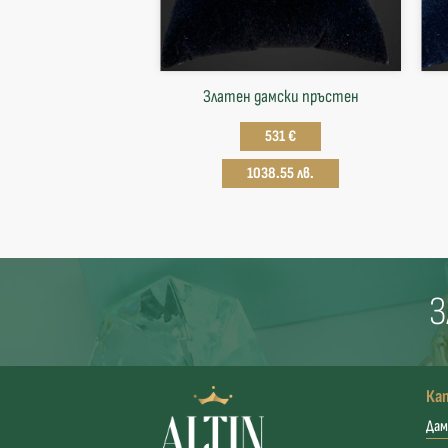
Златен дамски пръстен
531 €
1038.55 лв.
З
Ка
Дам