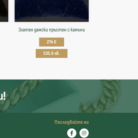
Златен дамски пръстен с камъни
274 €
535.9 лв.
и!
Последвайте ни