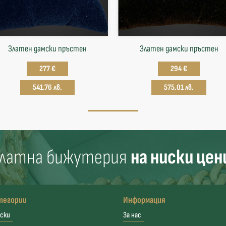
Златен дамски пръстен
Златен дамски пръстен
277 €
294 €
541.76 лв.
575.01 лв.
латна бижутерия
на ниски цен
тегории
Информация
ски
За нас