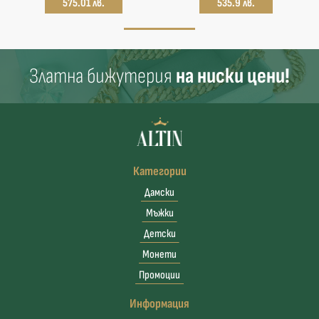
575.01 лв.
535.9 лв.
Златна бижутерия
на ниски цени!
Категории
Дамски
Мъжки
Детски
Монети
Промоции
Информация