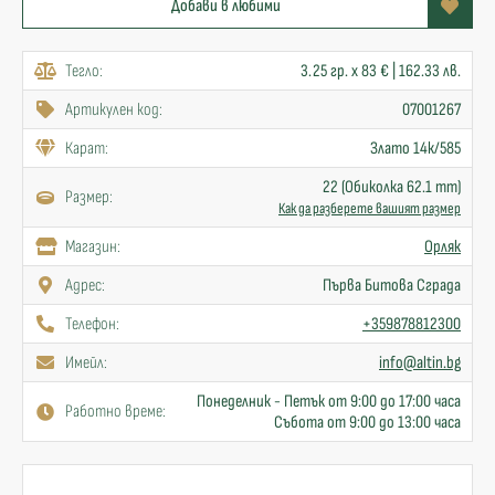
Добави в любими
Тегло:
3.25 гр. x 83 € | 162.33 лв.
Артикулен код:
07001267
Карат:
Злато 14к/585
22 (Обиколка 62.1 mm)
Размер:
Как да разберете вашият размер
Mагазин:
Орляк
Адрес:
Първа Битова Сграда
Телефон:
+359878812300
Имейл:
info@altin.bg
Понеделник - Петък от 9:00 до 17:00 часа
Работно време:
Събота от 9:00 до 13:00 часа