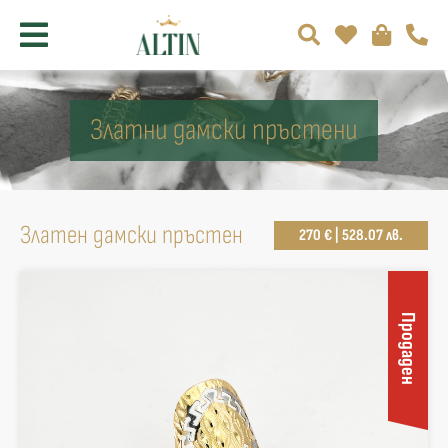
Златни дамски пръстени
Златен дамски пръстен
270 € | 528.07 лв.
Продаден