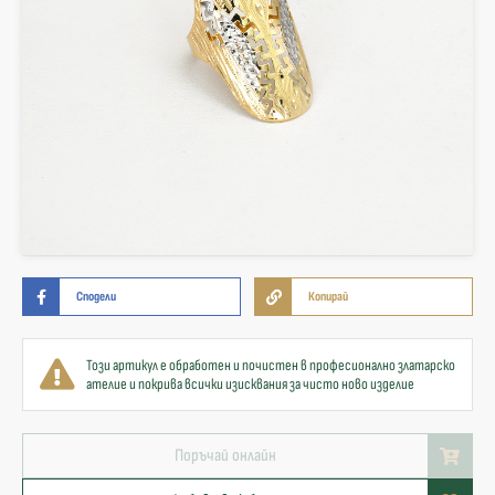
Сподели
Копирай
Този артикул е обработен и почистен в професионално златарско
ателие и покрива всички изисквания за чисто ново изделие
Поръчай онлайн