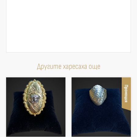
Другите харесаха още
Промоция