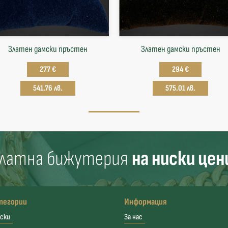
Златен дамски пръстен
Златен дамски пръстен
277 €
294 €
541.76 лв.
575.01 лв.
латна бижутерия
на ниски цен
тегории
Информация
ски
За нас