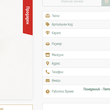
Поръчай онлайн
Продаден
Тегло:
Артикулен код:
Карат:
Размер:
Mагазин:
Адрес:
Телефон:
Имейл:
Понеделник - Петъ
Работно време:
рай