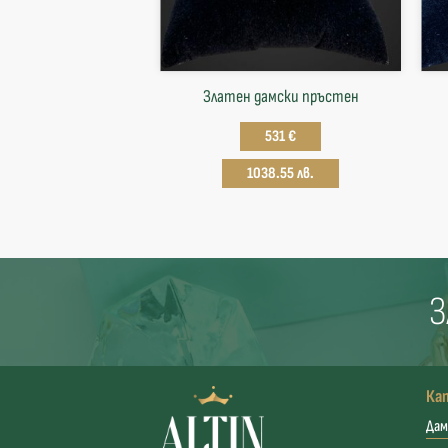
Златен дамски пръстен
531 €
1038.55 лв.
З
Ка
Дам