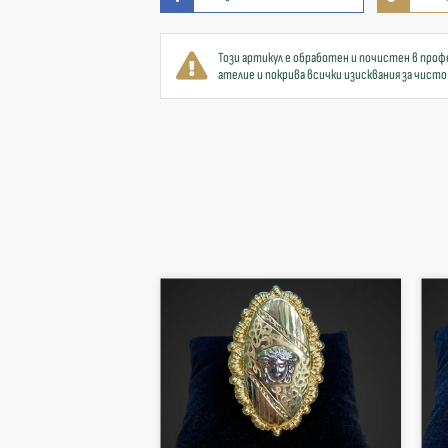
Този артикул е обработен и почистен в проф
ателие и покрива всички изисквания за чисто