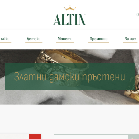
0
ъжки
Детски
Монети
Промоции
За нас
Златни дамски пръстени