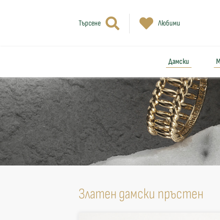
Търсене
Любими
Дамски
М
Златен дамски пръстен