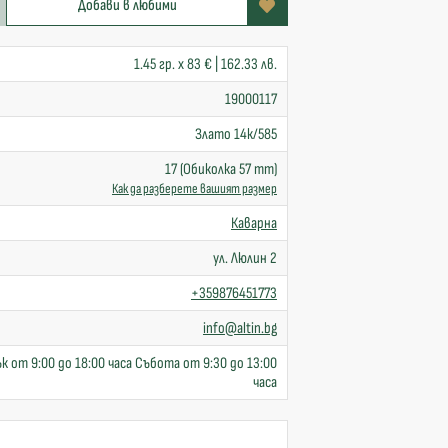
Добави в любими
1.45 гр. x 83 € | 162.33 лв.
19000117
Злато 14к/585
17 (Обиколка 57 mm)
Как да разберете вашият размер
Каварна
ул. Люлин 2
+359876451773
info@altin.bg
к от 9:00 до 18:00 часа Събота от 9:30 до 13:00
часа