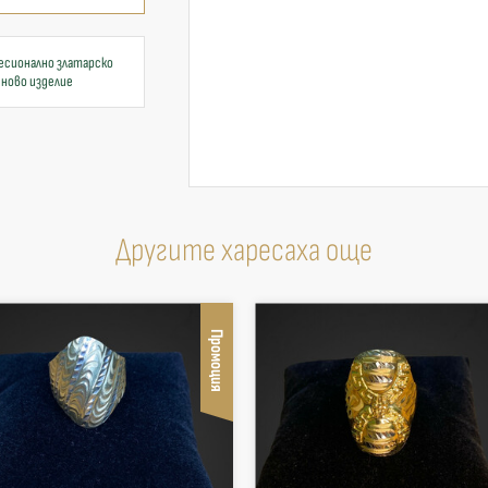
есионално златарско
 ново изделие
Другите харесаха още
Промоция