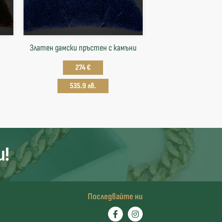
Златен дамски пръстен с камъни
274 €
535.9 лв.
и!
Последвайте ни