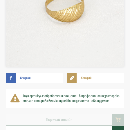
Сподели
Копирай
Този артикул е обработен и почистен в професионално златарско
ателие и покрива всички изисквания за чисто ново изделие
Поръчай онлайн