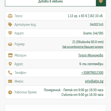
Добави в любими
Тегло:
1.13 гр. x 83 € | 162.33 лв.
Артикулен код:
04002145
Карат:
Злато 14к/585
21 (Обиколка 60.8 mm)
Размер:
Как да разберете вашият размер
Mагазин:
Тодор Икономово
Адрес:
9-ти септември
Телефон:
+359878812300
Имейл:
info@altin.bg
Понеделник - Петък от 9:00 до 18:30 часа
Работно време:
Събота от 9:00 до 18:30 часа