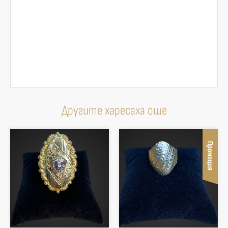
Другите харесаха още
Промоция