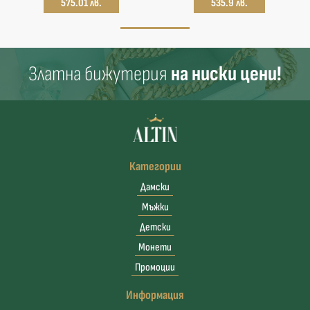
575.01 лв.
535.9 лв.
Златна бижутерия
на ниски цени!
Категории
Дамски
Мъжки
Детски
Монети
Промоции
Информация