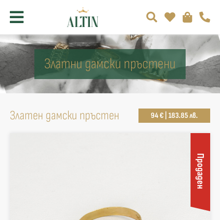
Златни дамски пръстени
Златен дамски пръстен
94 € | 183.85 лв.
Продаден