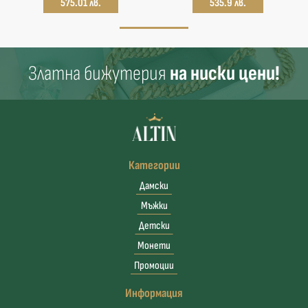
575.01 лв.
535.9 лв.
Златна бижутерия
на ниски цени!
Категории
Дамски
Мъжки
Детски
Монети
Промоции
Информация