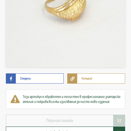
Сподели
Копирай
Този артикул е обработен и почистен в професионално златарско
ателие и покрива всички изисквания за чисто ново изделие
Поръчай онлайн