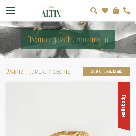
Златни дамски пръстени
Златен дамски пръстен
269 € | 526.12 лв.
Продаден