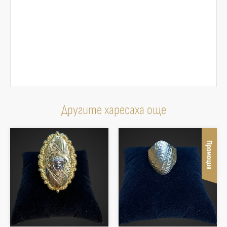
Другите харесаха още
Промоция