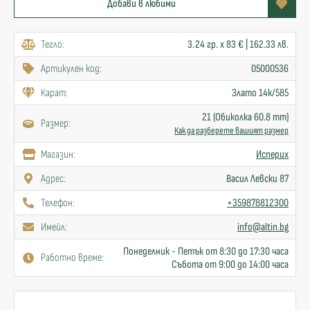
Добави в любими
Тегло:
3.24 гр. x 83 € | 162.33 лв.
Артикулен код:
05000536
Карат:
Злато 14к/585
21 (Обиколка 60.8 mm)
Размер:
Как да разберете вашият размер
Mагазин:
Исперих
Адрес:
Васил Левски 87
Телефон:
+359878812300
Имейл:
info@altin.bg
Понеделник - Петък от 8:30 до 17:30 часа
Работно време:
Събота от 9:00 до 14:00 часа