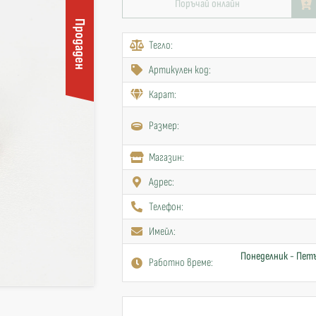
Поръчай онлайн
Продаден
Тегло:
Артикулен код:
Карат:
Размер:
Mагазин:
Адрес:
Телефон:
Имейл:
Понеделник - Петъ
Работно време: