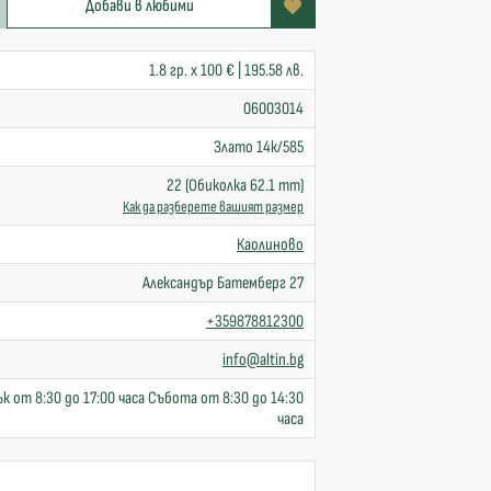
Добави в любими
1.8 гр. x 100 € | 195.58 лв.
06003014
Злато 14к/585
22 (Обиколка 62.1 mm)
Как да разберете вашият размер
Каолиново
Александър Батемберг 27
+359878812300
info@altin.bg
к от 8:30 до 17:00 часа Събота от 8:30 до 14:30
часа