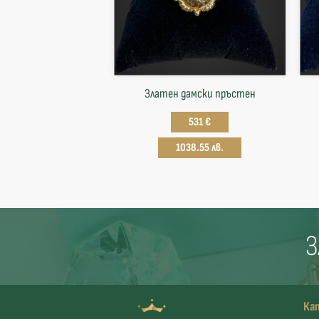
Златен дамски пръстен
531 €
1038.55 лв.
З
Ка