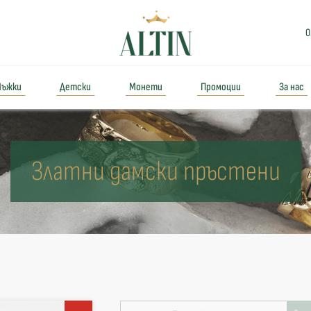
0
ъжки
Детски
Монети
Промоции
За нас
Златни дамски пръстени