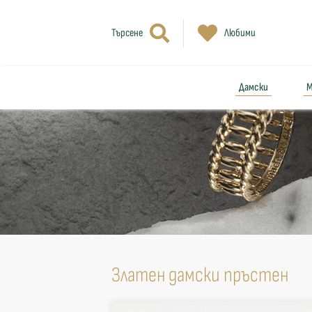
Търсене
Любими
Дамски
М
Златен дамски пръстен