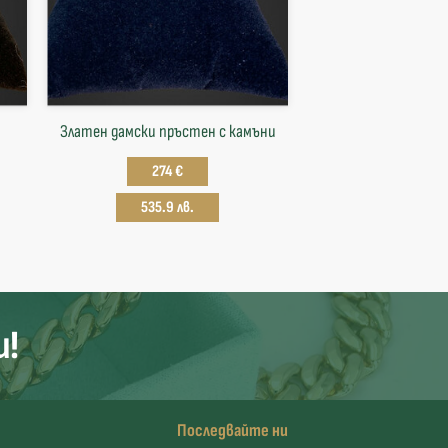
Златен дамски пръстен с камъни
274 €
535.9 лв.
и!
Последвайте ни