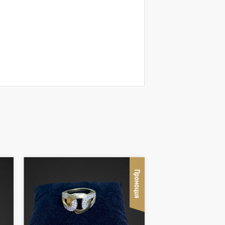
Промоция