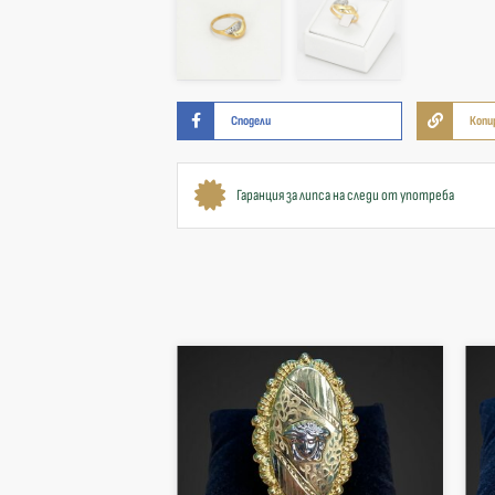
Сподели
Копи
Гаранция за липса на следи от употреба