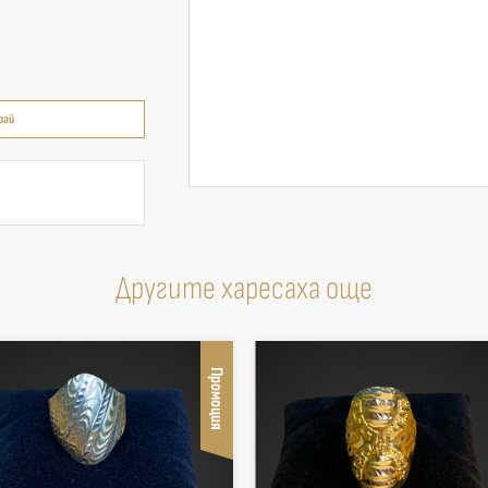
рай
Другите харесаха още
Промоция