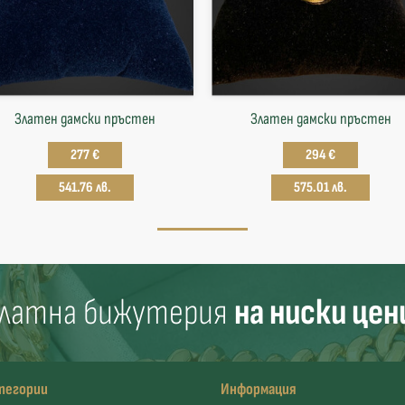
Златен дамски пръстен
Златен дамски пръстен
277 €
294 €
541.76 лв.
575.01 лв.
латна бижутерия
на ниски цен
тегории
Информация