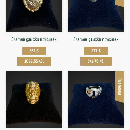
Златен дамски пръстен
Златен дамски пръстен
531 €
277 €
1038.55 лв.
541.76 лв.
Промоция