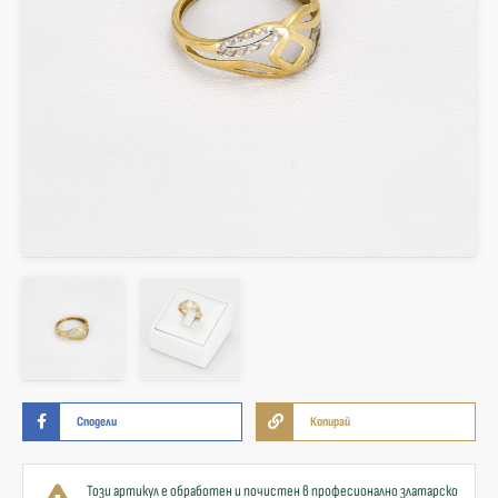
Сподели
Копирай
Този артикул е обработен и почистен в професионално златарско