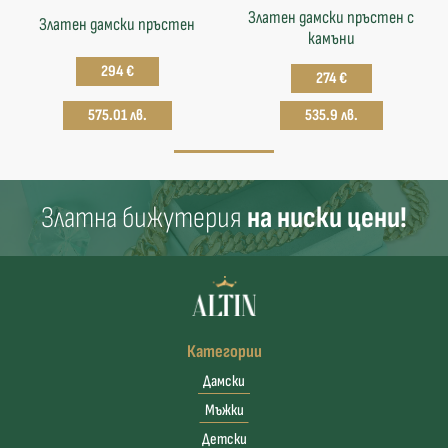
Златен дамски пръстен с
Златен дамски пръстен
камъни
294 €
274 €
575.01 лв.
535.9 лв.
Златна бижутерия
на ниски цени!
Категории
Дамски
Мъжки
Детски