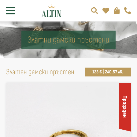
Златни дамски пръстени
Златен дамски пръстен
123 € | 240.57 лв.
Продаден