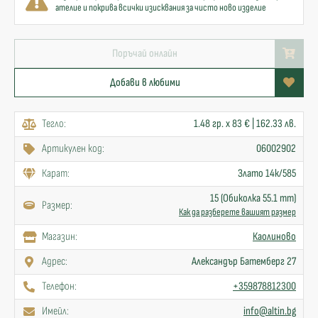
ателие и покрива всички изисквания за чисто ново изделие
Поръчай онлайн
Добави в любими
Тегло:
1.48 гр. x 83 € | 162.33 лв.
Артикулен код:
06002902
Карат:
Злато 14к/585
15 (Обиколка 55.1 mm)
Размер:
Как да разберете вашият размер
Mагазин:
Каолиново
Адрес:
Александър Батемберг 27
Телефон:
+359878812300
Имейл:
info@altin.bg