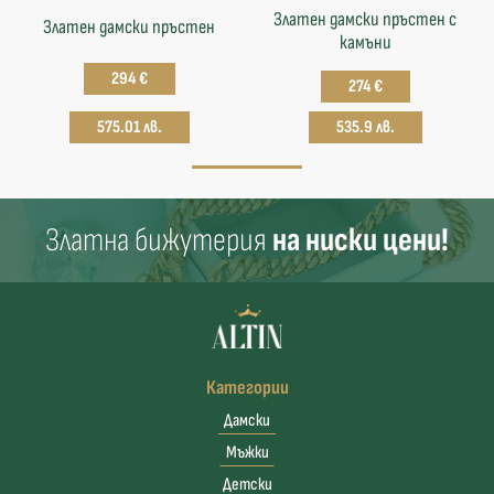
Златен дамски пръстен с
Златен дамски пръстен
камъни
294 €
274 €
575.01 лв.
535.9 лв.
Златна бижутерия
на ниски цени!
Категории
Дамски
Мъжки
Детски