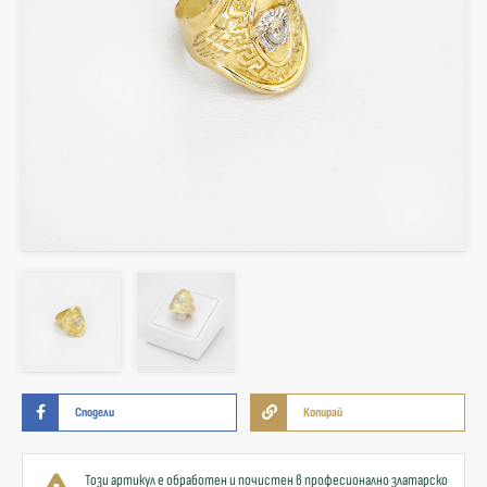
Сподели
Копирай
Този артикул е обработен и почистен в професионално златарско