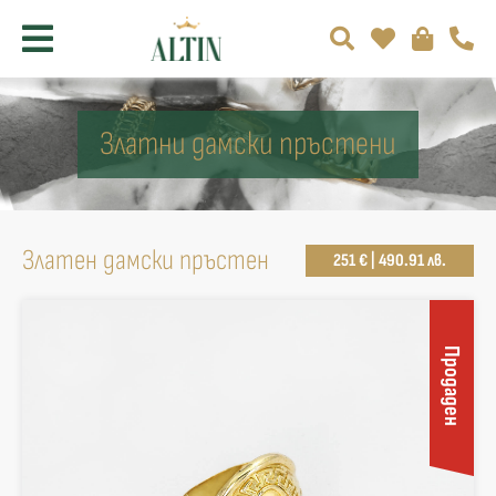
Златни дамски пръстени
Златен дамски пръстен
251 € | 490.91 лв.
Продаден