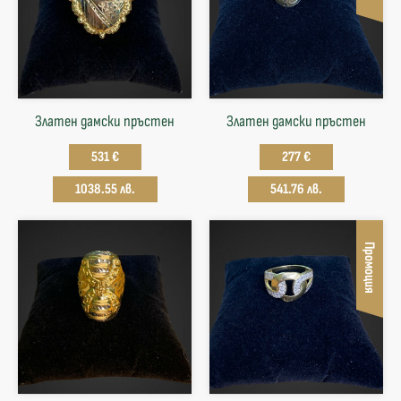
Златен дамски пръстен
Златен дамски пръстен
531 €
277 €
1038.55 лв.
541.76 лв.
Промоция