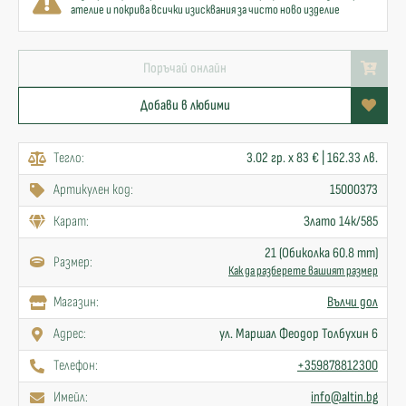
ателие и покрива всички изисквания за чисто ново изделие
Поръчай онлайн
Добави в любими
Тегло:
3.02 гр. x 83 € | 162.33 лв.
Артикулен код:
15000373
Карат:
Злато 14к/585
21 (Обиколка 60.8 mm)
Размер:
Как да разберете вашият размер
Mагазин:
Вълчи дол
Адрес:
ул. Маршал Феодор Толбухин 6
Телефон:
+359878812300
Имейл:
info@altin.bg