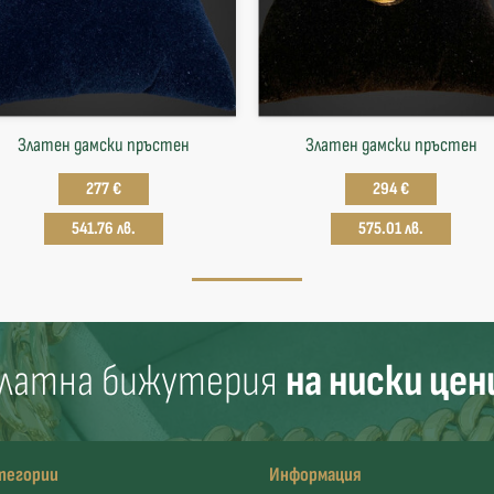
Златен дамски пръстен
Златен дамски пръстен
277 €
294 €
541.76 лв.
575.01 лв.
латна бижутерия
на ниски цен
тегории
Информация