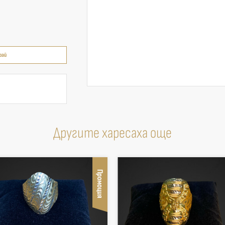
рай
Другите харесаха още
Промоция