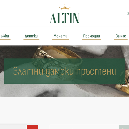
0
ъжки
Детски
Монети
Промоции
За нас
Златни дамски пръстени