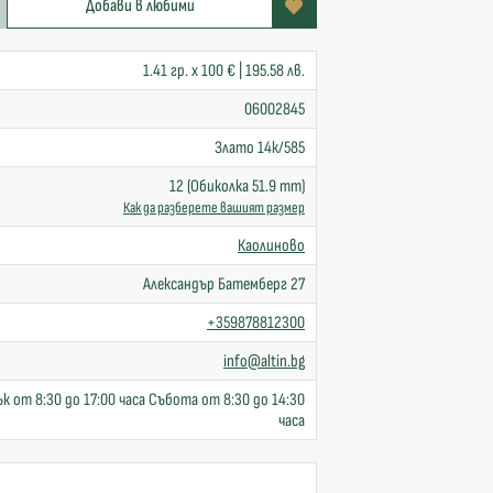
Добави в любими
1.41 гр. x 100 € | 195.58 лв.
06002845
Злато 14к/585
12 (Обиколка 51.9 mm)
Как да разберете вашият размер
Каолиново
Александър Батемберг 27
+359878812300
info@altin.bg
к от 8:30 до 17:00 часа Събота от 8:30 до 14:30
часа