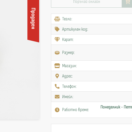
Поръчай онлайн
Продаден
Тегло:
Артикулен код:
Карат:
Размер:
Mагазин:
Адрес:
Телефон:
Имейл:
Понеделник - Петъ
Работно време: