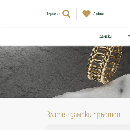
Търсене
Любими
Дамски
М
Златен дамски пръстен