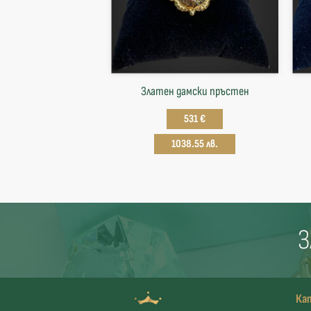
Златен дамски пръстен
531 €
1038.55 лв.
З
Ка