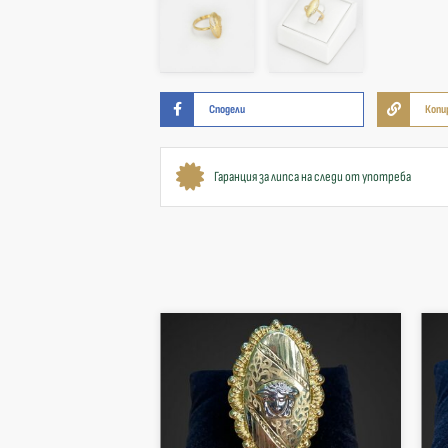
Сподели
Копи
Гаранция за липса на следи от употреба