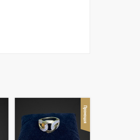
Промоция