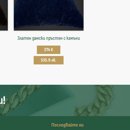
Златен дамски пръстен с камъни
274 €
535.9 лв.
и!
Последвайте ни