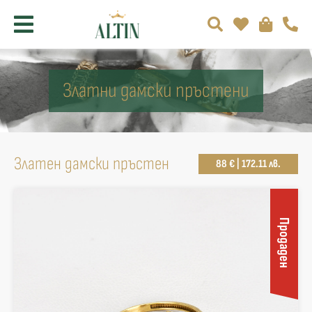
Златни дамски пръстени
Златен дамски пръстен
88 € | 172.11 лв.
Продаден