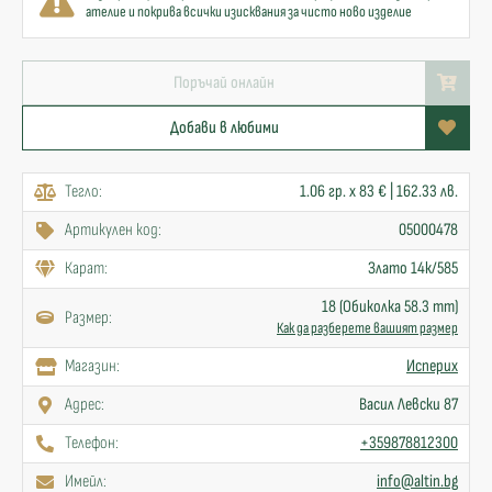
ателие и покрива всички изисквания за чисто ново изделие
Поръчай онлайн
Добави в любими
Тегло:
1.06 гр. x 83 € | 162.33 лв.
Артикулен код:
05000478
Карат:
Злато 14к/585
18 (Обиколка 58.3 mm)
Размер:
Как да разберете вашият размер
Mагазин:
Исперих
Адрес:
Васил Левски 87
Телефон:
+359878812300
Имейл:
info@altin.bg