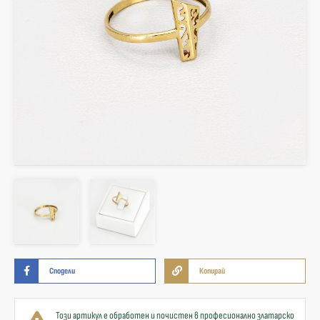
Сподели
Копирай
Този артикул е обработен и почистен в професионално златарско