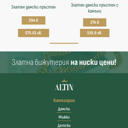
Златен дамски пръстен с
Златен дамски пръстен
камъни
294 €
274 €
575.01 лв.
535.9 лв.
Златна бижутерия
на ниски цени!
Категории
Дамски
Мъжки
Детски