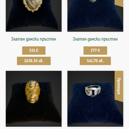
Златен дамски пръстен
Златен дамски пръстен
531 €
277 €
1038.55 лв.
541.76 лв.
Промоция