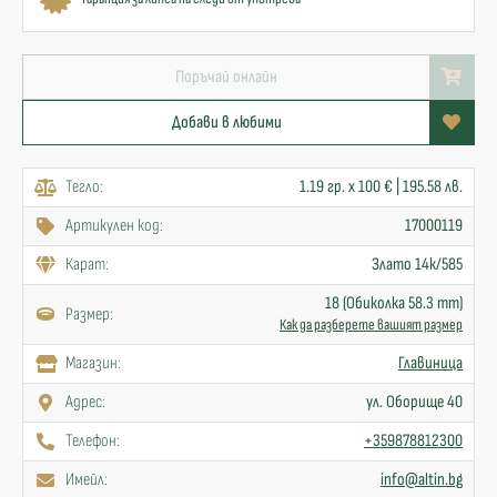
Поръчай онлайн
Добави в любими
Тегло:
1.19 гр. x 100 € | 195.58 лв.
Артикулен код:
17000119
Карат:
Злато 14к/585
18 (Обиколка 58.3 mm)
Размер:
Как да разберете вашият размер
Mагазин:
Главиница
Адрес:
ул. Оборище 40
Телефон:
+359878812300
Имейл:
info@altin.bg