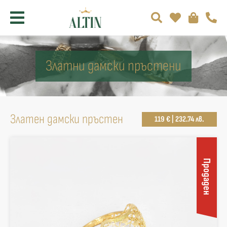
Златни дамски пръстени
Златен дамски пръстен
119 € | 232.74 лв.
Продаден