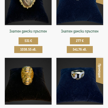
Златен дамски пръстен
Златен дамски пръстен
531 €
277 €
1038.55 лв.
541.76 лв.
Промоция