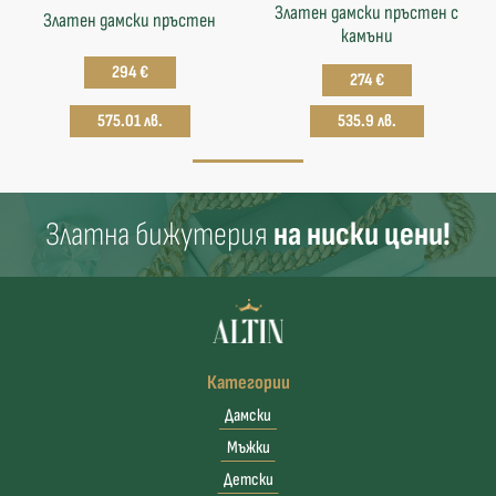
Златен дамски пръстен с
Златен дамски пръстен
камъни
294 €
274 €
575.01 лв.
535.9 лв.
Златна бижутерия
на ниски цени!
Категории
Дамски
Мъжки
Детски