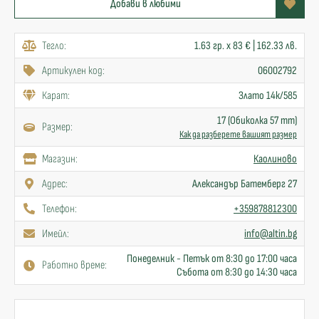
Добави в любими
Тегло:
1.63 гр. x 83 € | 162.33 лв.
Артикулен код:
06002792
Карат:
Злато 14к/585
17 (Обиколка 57 mm)
Размер:
Как да разберете вашият размер
Mагазин:
Каолиново
Адрес:
Александър Батемберг 27
Телефон:
+359878812300
Имейл:
info@altin.bg
Понеделник - Петък от 8:30 до 17:00 часа
Работно време:
Събота от 8:30 до 14:30 часа