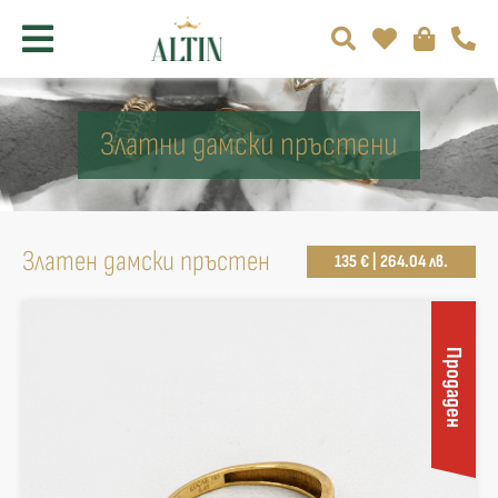
Златни дамски пръстени
Златен дамски пръстен
135 € | 264.04 лв.
Продаден