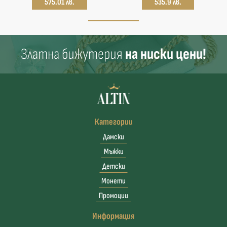
575.01 лв.
535.9 лв.
Златна бижутерия
на ниски цени!
Категории
Дамски
Мъжки
Детски
Монети
Промоции
Информация