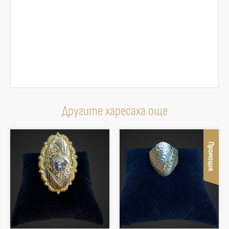
Другите харесаха още
Промоция