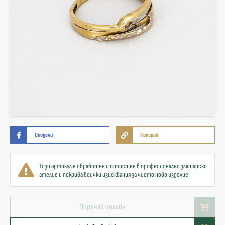
Сподели
Копирай
Този артикул е обработен и почистен в професионално златарско
ателие и покрива всички изисквания за чисто ново изделие
Поръчай онлайн