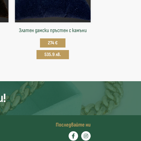
Златен дамски пръстен с камъни
274 €
535.9 лв.
и!
Последвайте ни