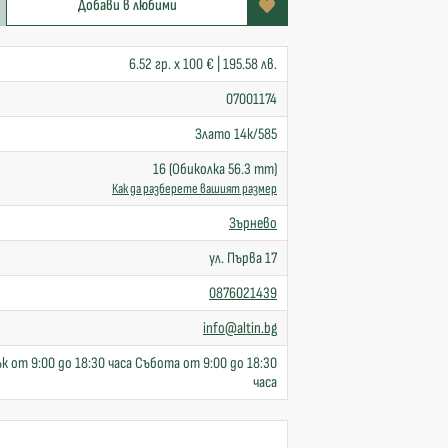
Добави в любими
6.52 гр. x 100 € | 195.58 лв.
07001174
Злато 14к/585
16 (Обиколка 56.3 mm)
Как да разберете вашият размер
Зърнево
ул. Първа 17
0876021439
info@altin.bg
к от 9:00 до 18:30 часа Събота от 9:00 до 18:30
часа