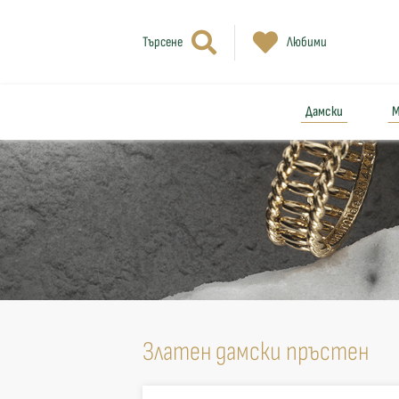
Търсене
Любими
Дамски
М
Златен дамски пръстен