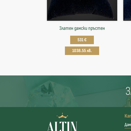
Златен дамски пръстен
531 €
1038.55 лв.
З
Ка
Дам