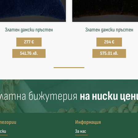
Златен дамски пръстен
Златен дамски пръстен
277 €
294 €
541.76 лв.
575.01 лв.
латна бижутерия
на ниски цен
тегории
Информация
ски
За нас