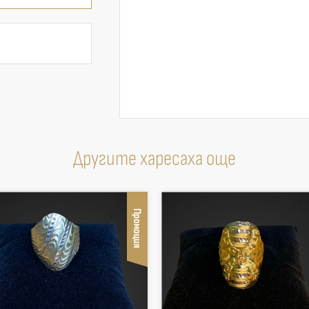
Другите харесаха още
Промоция