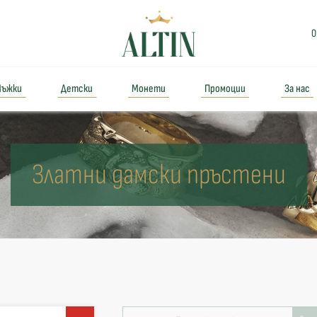
0
ъжки
Детски
Монети
Промоции
За нас
Златни дамски пръстени