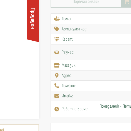
Поръчай онлайн
Продаден
Тегло:
Артикулен код:
Карат:
Размер:
Mагазин:
Адрес:
Телефон:
Имейл:
Понеделник - Петъ
Работно време:
рай