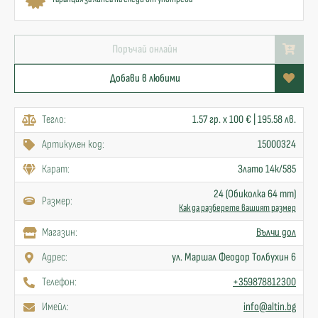
Поръчай онлайн
Добави в любими
Тегло:
1.57 гр. x 100 € | 195.58 лв.
Артикулен код:
15000324
Карат:
Злато 14к/585
24 (Обиколка 64 mm)
Размер:
Как да разберете вашият размер
Mагазин:
Вълчи дол
Адрес:
ул. Маршал Феодор Толбухин 6
Телефон:
+359878812300
Имейл:
info@altin.bg