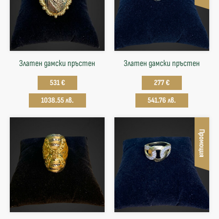
Златен дамски пръстен
Златен дамски пръстен
531 €
277 €
1038.55 лв.
541.76 лв.
Промоция