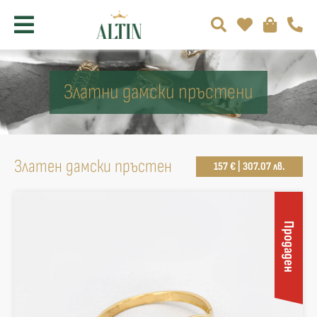
Златни дамски пръстени
Златен дамски пръстен
157 € | 307.07 лв.
Продаден