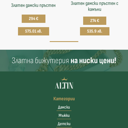
Златен дамски пръстен с
Златен дамски пръстен
камъни
294 €
274 €
575.01 лв.
535.9 лв.
Златна бижутерия
на ниски цени!
Категории
Дамски
Мъжки
Детски