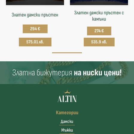
Златен дамски пръстен с
Златен дамски пръстен
камъни
294 €
274 €
575.01 лв.
535.9 лв.
Златна бижутерия
на ниски цени!
Категории
Дамски
Мъжки