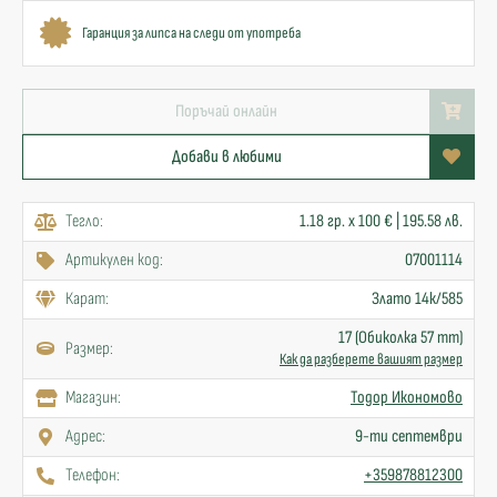
Гаранция за липса на следи от употреба
Поръчай онлайн
Добави в любими
Тегло:
1.18 гр. x 100 € | 195.58 лв.
Артикулен код:
07001114
Карат:
Злато 14к/585
17 (Обиколка 57 mm)
Размер:
Как да разберете вашият размер
Mагазин:
Тодор Икономово
Адрес:
9-ти септември
Телефон:
+359878812300