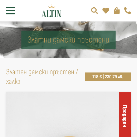
Златни дамски пръстени
Златен дамски пръстен /
118 € | 230.79 лв.
халка
Продаден