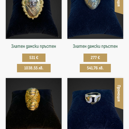
Златен дамски пръстен
Златен дамски пръстен
531 €
277 €
1038.55 лв.
541.76 лв.
Промоция