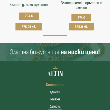
Златен дамски пръстен с
Златен дамски пръстен
камъни
294 €
274 €
575.01 лв.
535.9 лв.
Златна бижутерия
на ниски цени!
Категории
Дамски
Мъжки
Детски