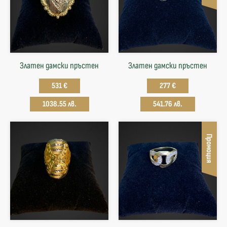
Златен дамски пръстен
Златен дамски пръстен
531 €
277 €
1038.55 лв.
541.76 лв.
Промоция