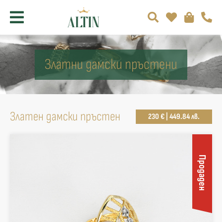
Златни дамски пръстени
Златен дамски пръстен
230 € | 449.84 лв.
Продаден