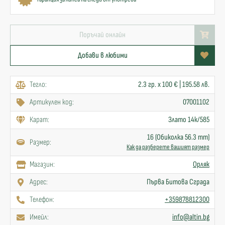
Поръчай онлайн
Добави в любими
Тегло:
2.3 гр. x 100 € | 195.58 лв.
Артикулен код:
07001102
Карат:
Злато 14к/585
16 (Обиколка 56.3 mm)
Размер:
Как да разберете вашият размер
Mагазин:
Орляк
Адрес:
Първа Битова Сграда
Телефон:
+359878812300
Имейл:
info@altin.bg