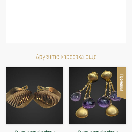
Другите харесаха още
Промоция
Златни дамски обеци
Златни дамски обеци