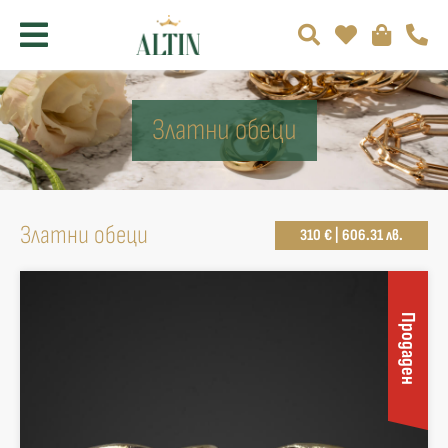
Златни обеци
Златни обеци
310 € | 606.31 лв.
Продаден