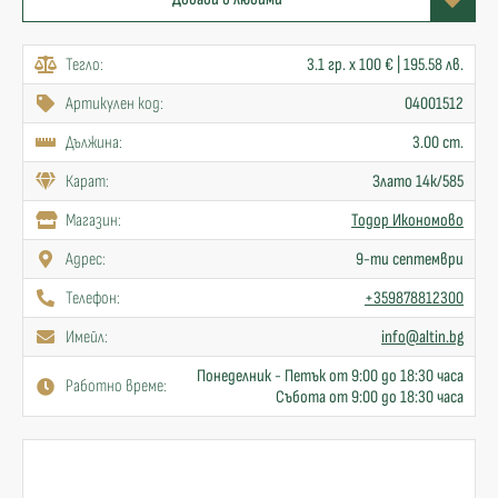
Тегло:
3.1 гр. x 100 € | 195.58 лв.
Артикулен код:
04001512
Дължина:
3.00 cm.
Карат:
Злато 14к/585
Mагазин:
Тодор Икономово
Адрес:
9-ти септември
Телефон:
+359878812300
Имейл:
info@altin.bg
Понеделник - Петък от 9:00 до 18:30 часа
Работно време:
Събота от 9:00 до 18:30 часа