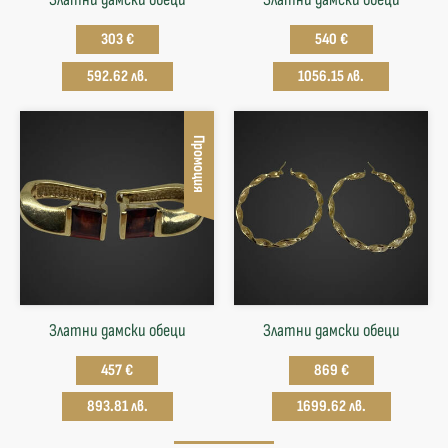
303 €
540 €
592.62 лв.
1056.15 лв.
Промоция
Златни дамски обеци
Златни дамски обеци
457 €
869 €
893.81 лв.
1699.62 лв.