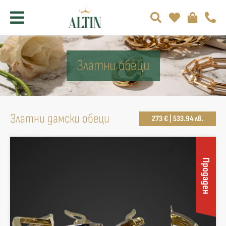
Златни обеци
Златни дамски обеци
273 € | 533.94 лв.
Продаден