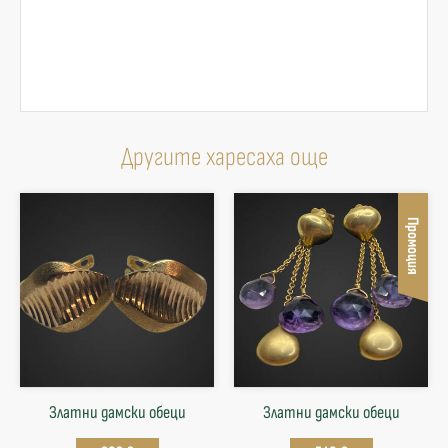
Другите харесаха още
Промоция
Златни дамски обеци
Златни дамски обеци