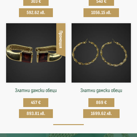
303 €
540 €
592.62 лв.
1056.15 лв.
Промоция
Златни дамски обеци
Златни дамски обеци
457 €
869 €
893.81 лв.
1699.62 лв.