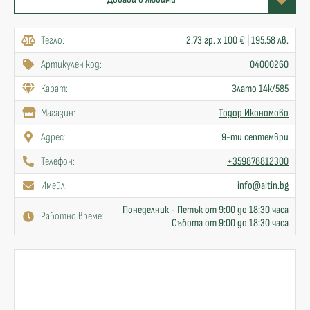
Тегло:
2.73 гр. x 100 € | 195.58 лв.
Артикулен код:
04000260
Карат:
Злато 14к/585
Mагазин:
Тодор Икономово
Адрес:
9-ти септември
Телефон:
+359878812300
Имейл:
info@altin.bg
Понеделник - Петък от 9:00 до 18:30 часа
Работно време:
Събота от 9:00 до 18:30 часа