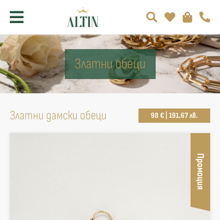
Златни обеци
Златни дамски обеци
98 € | 191.67 лв.
Промоция