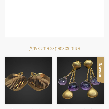
Другите харесаха още
Промоция