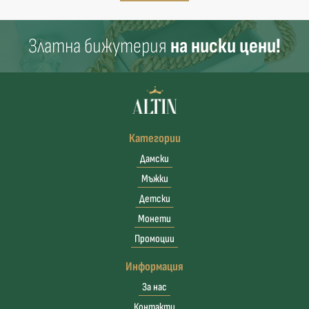
Златна бижутерия
на ниски цени!
Категории
Дамски
Мъжки
Детски
Монети
Промоции
Информация
За нас
Контакти