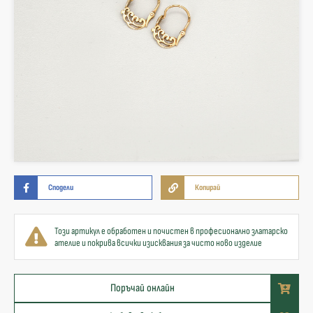
Сподели
Копирай
Този артикул е обработен и почистен в професионално златарско
ателие и покрива всички изисквания за чисто ново изделие
Поръчай онлайн