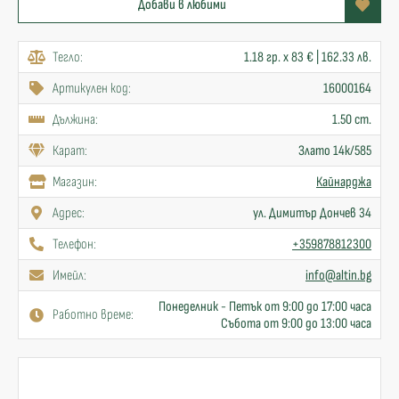
Добави в любими
Тегло:
1.18 гр. x 83 € | 162.33 лв.
Артикулен код:
16000164
Дължина:
1.50 cm.
Карат:
Злато 14к/585
Mагазин:
Кайнарджа
Адрес:
ул. Димитър Дончев 34
Телефон:
+359878812300
Имейл:
info@altin.bg
Понеделник - Петък от 9:00 до 17:00 часа
Работно време:
Събота от 9:00 до 13:00 часа