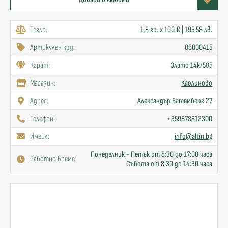
Тегло:
1.8 гр. x 100 € | 195.58 лв.
Артикулен код:
06000415
Карат:
Злато 14к/585
Mагазин:
Каолиново
Адрес:
Александър Батемберг 27
Телефон:
+359878812300
Имейл:
info@altin.bg
Понеделник - Петък от 8:30 до 17:00 часа
Работно време:
Събота от 8:30 до 14:30 часа