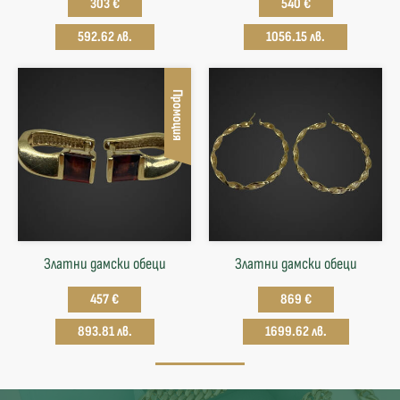
303 €
540 €
592.62 лв.
1056.15 лв.
Промоция
Златни дамски обеци
Златни дамски обеци
457 €
869 €
893.81 лв.
1699.62 лв.