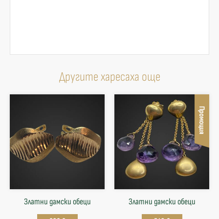
Другите харесаха още
Промоция
Златни дамски обеци
Златни дамски обеци