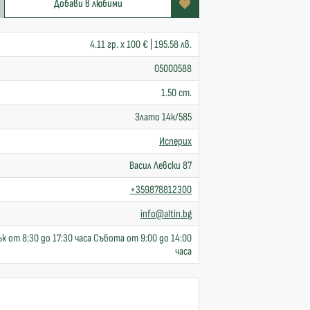
Добави в любими
4.11 гр. x 100 € | 195.58 лв.
05000588
1.50 cm.
Злато 14к/585
Исперих
Васил Левски 87
+359878812300
info@altin.bg
к от 8:30 до 17:30 часа Събота от 9:00 до 14:00
часа