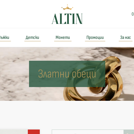
0
ъжки
Детски
Монети
Промоции
За нас
Златни обеци