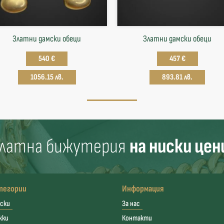
Златни дамски обеци
Златни дамски обеци
540 €
457 €
1056.15 лв.
893.81 лв.
латна бижутерия
на ниски цен
тегории
Информация
ски
За нас
жки
Контакти