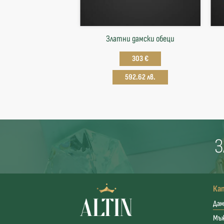
Златни дамски обеци
303 €
592.62 лв.
З
Ка
Дам
Мъ