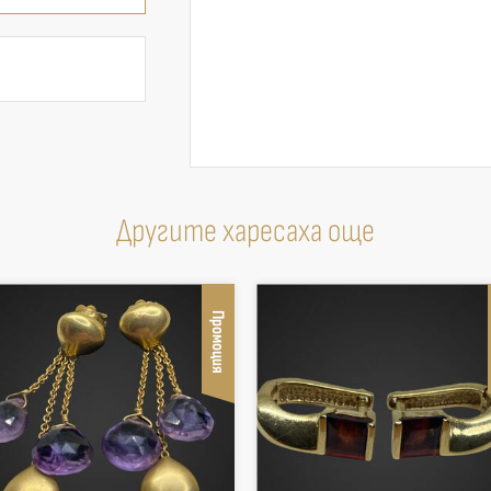
Другите харесаха още
Промоция