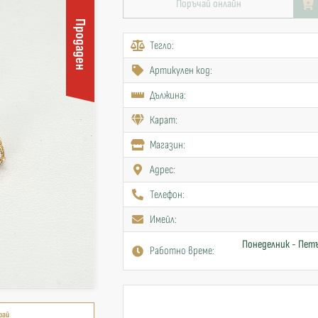
Поръчай онлайн
Продаден
Тегло:
Артикулен код:
Дължина:
Карат:
Mагазин:
Адрес:
Телефон:
Имейл:
Понеделник - Петъ
Работно време:
рай