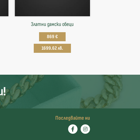
Златни дамски обеци
869 €
1699.62 лв.
и!
Последвайте ни