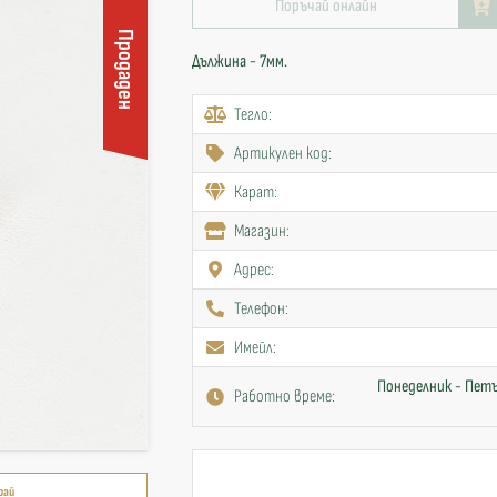
Поръчай онлайн
Продаден
Дължина - 7мм.
Тегло:
Артикулен код:
Карат:
Mагазин:
Адрес:
Телефон:
Имейл:
Понеделник - Петъ
Работно време:
рай