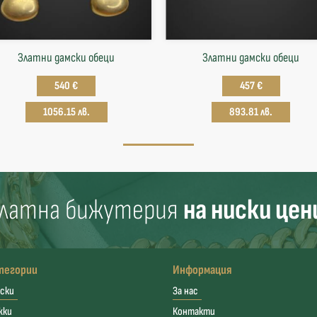
Златни дамски обеци
Златни дамски обеци
540 €
457 €
1056.15 лв.
893.81 лв.
латна бижутерия
на ниски цен
тегории
Информация
ски
За нас
жки
Контакти