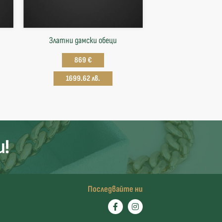
Златни дамски обеци
869 €
1699.62 лв.
и!
Последвайте ни