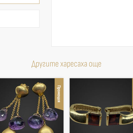
Другите харесаха още
Промоция