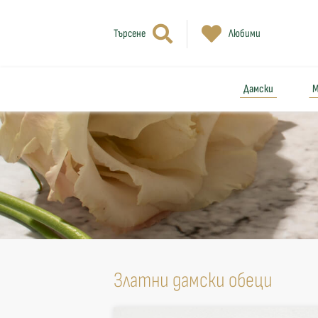
Търсене
Любими
Дамски
М
Златни дамски обеци