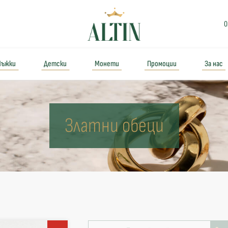
0
ъжки
Детски
Монети
Промоции
За нас
Златни обеци