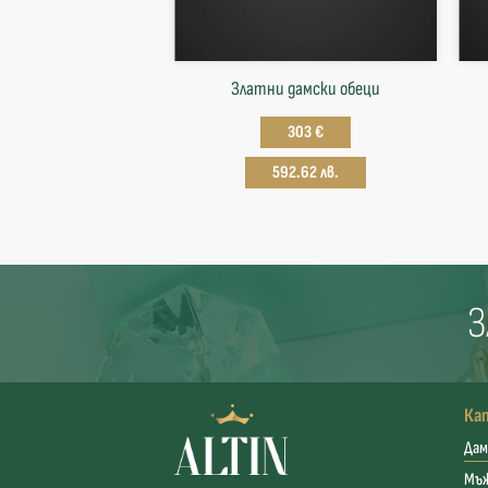
Златни дамски обеци
303 €
592.62 лв.
З
Ка
Дам
Мъ