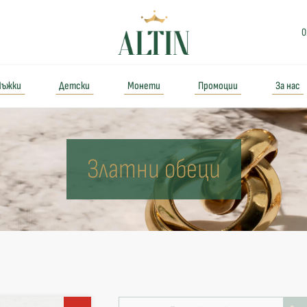
0
ъжки
Детски
Монети
Промоции
За нас
Златни обеци