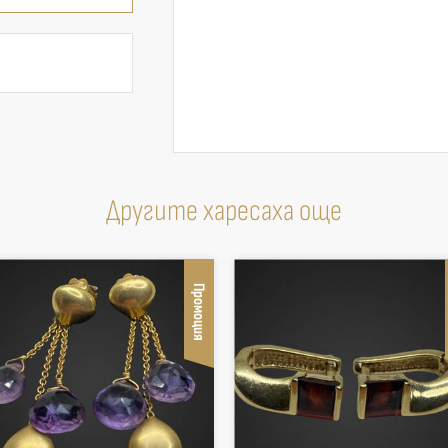
Другите харесаха още
Промоция