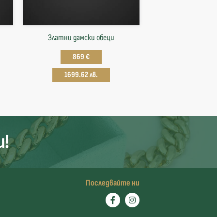
Златни дамски обеци
869 €
1699.62 лв.
и!
Последвайте ни