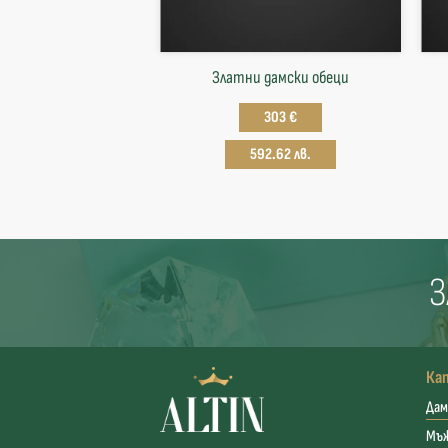
Златни дамски обеци
303 €
592.62 лв.
З
Ка
Дам
Мъ