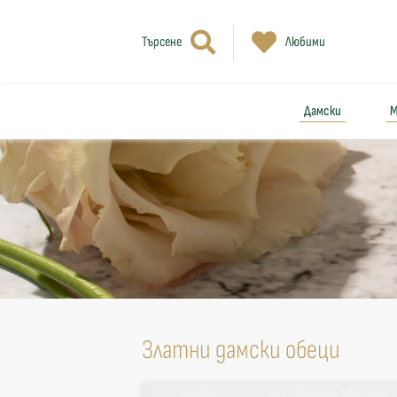
Търсене
Любими
Дамски
М
Златни дамски обеци