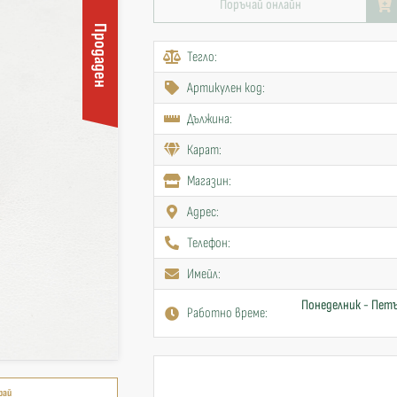
Поръчай онлайн
Продаден
Тегло:
Артикулен код:
Дължина:
Карат:
Mагазин:
Адрес:
Телефон:
Имейл:
Понеделник - Петъ
Работно време:
рай