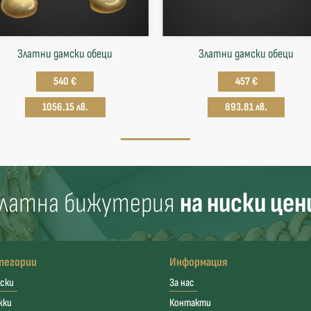
Златни дамски обеци
Златни дамски обеци
540 €
457 €
1056.15 лв.
893.81 лв.
латна бижутерия
на ниски цен
тегории
Информация
ски
За нас
жки
Контакти