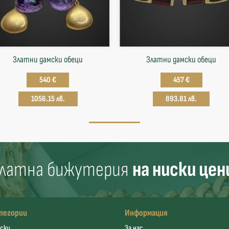
Златни дамски обеци
Златни дамски обеци
540 €
457 €
1056.15 лв.
893.81 лв.
латна бижутерия
на ниски цен
тегории
Информация
ски
За нас