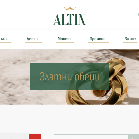
0
ъжки
Детски
Монети
Промоции
За нас
Златни обеци