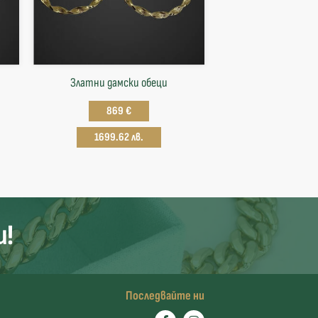
Златни дамски обеци
869 €
1699.62 лв.
и!
Последвайте ни