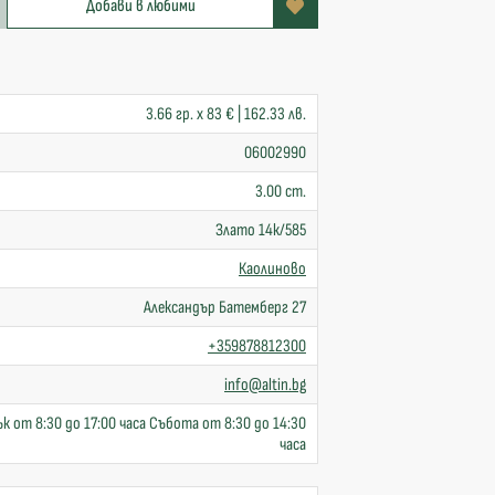
Добави в любими
3.66 гр. x 83 € | 162.33 лв.
06002990
3.00 cm.
Злато 14к/585
Каолиново
Александър Батемберг 27
+359878812300
info@altin.bg
к от 8:30 до 17:00 часа Събота от 8:30 до 14:30
часа