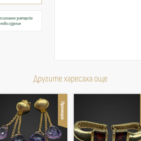
есионално златарско
 ново изделие
Другите харесаха още
Промоция