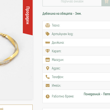
Поръчай онлайн
Продаден
Дебелина на обецата - 3мм.
Тегло:
Артикулен код:
Дължина:
Карат:
Mагазин:
Адрес:
Телефон:
Имейл:
Понеделник - Петъ
Работно време:
рай