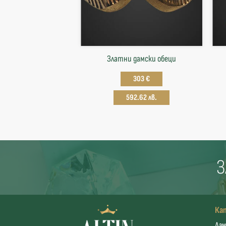
Златни дамски обеци
303 €
592.62 лв.
З
Ка
Дам