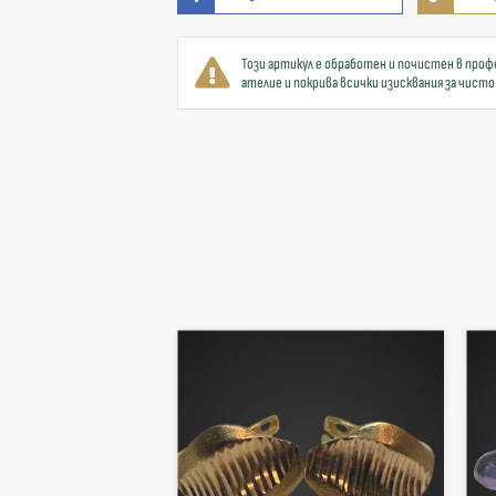
Този артикул е обработен и почистен в проф
ателие и покрива всички изисквания за чисто