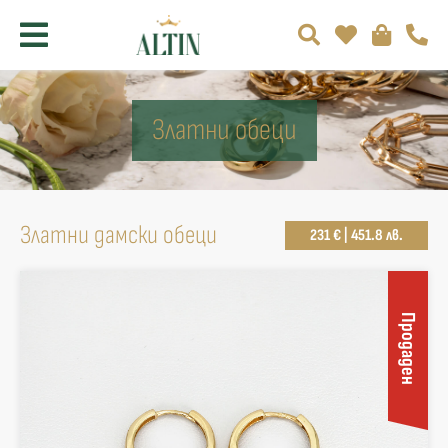
Златни обеци
Златни дамски обеци
231 € | 451.8 лв.
Продаден