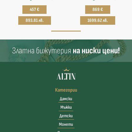
457 €
869 €
893.81 лв.
1699.62 лв.
Златна бижутерия
на ниски цени!
Категории
Дамски
Мъжки
Детски
Монети