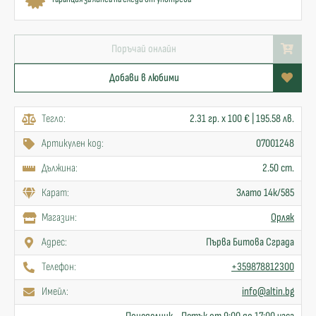
Поръчай онлайн
Добави в любими
Тегло:
2.31 гр. x 100 € | 195.58 лв.
Артикулен код:
07001248
Дължина:
2.50 cm.
Карат:
Злато 14к/585
Mагазин:
Орляк
Адрес:
Първа Битова Сграда
Телефон:
+359878812300
Имейл:
info@altin.bg