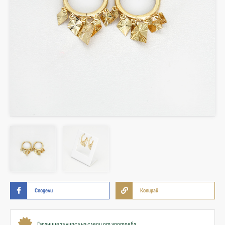
Сподели
Копирай
Гаранция за липса на следи от употреба