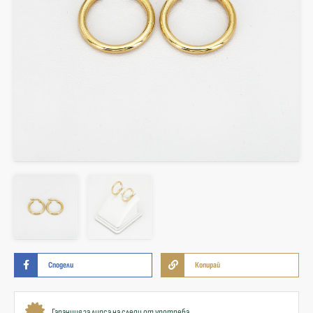
Сподели
Копирай
Гаранция за липса на следи от употреба