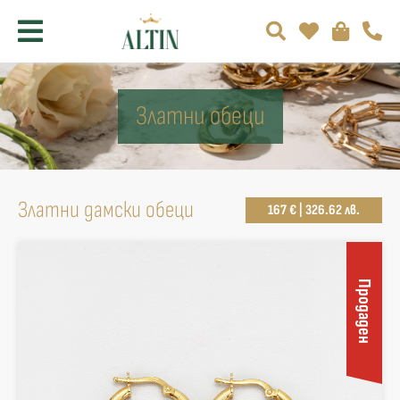
Златни обеци
Златни дамски обеци
167 € | 326.62 лв.
Продаден