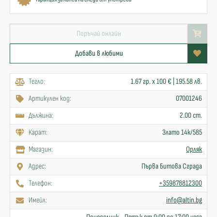
Поръчай онлайн
Добави в любими
Тегло:
1.67 гр. x 100 € | 195.58 лв.
Артикулен код:
07001246
Дължина:
2.00 cm.
Карат:
Злато 14к/585
Mагазин:
Орляк
Адрес:
Първа Битова Сграда
Телефон:
+359878812300
Имейл:
info@altin.bg