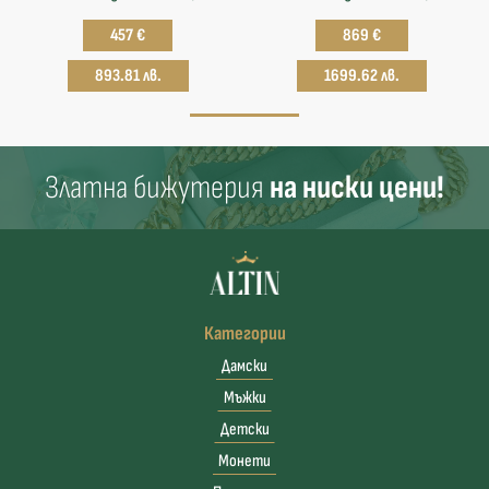
457 €
869 €
893.81 лв.
1699.62 лв.
Златна бижутерия
на ниски цени!
Категории
Дамски
Мъжки
Детски
Монети