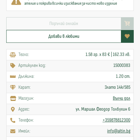
ателие и покрива всички изисквания за чисто ново изделие
Поръчай онлайн
Добави в любими
Тегло:
1.58 гр. x 83 € | 162.33 лв.
Артикулен код:
15000383
Дължина:
1.20 cm.
Карат:
Злато 14к/585
Mагазин:
Вълчи дол
Адрес:
ул. Маршал Феодор Толбухин 6
Телефон:
+359878812300
Имейл:
info@altin.bg