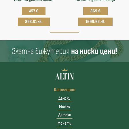
457 €
869 €
893.81 лв.
1699.62 лв.
Златна бижутерия
на ниски цени!
Категории
Дамски
Мъжки
Детски
Монети