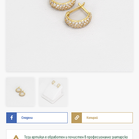
Сподели
Копирай
Този артикул е обработен и почистен в професионално златарско