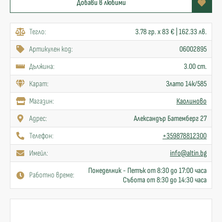
Добави в любими
Тегло:
3.78 гр. x 83 € | 162.33 лв.
Артикулен код:
06002895
Дължина:
3.00 cm.
Карат:
Злато 14к/585
Mагазин:
Каолиново
Адрес:
Александър Батемберг 27
Телефон:
+359878812300
Имейл:
info@altin.bg
Понеделник - Петък от 8:30 до 17:00 часа
Работно време:
Събота от 8:30 до 14:30 часа