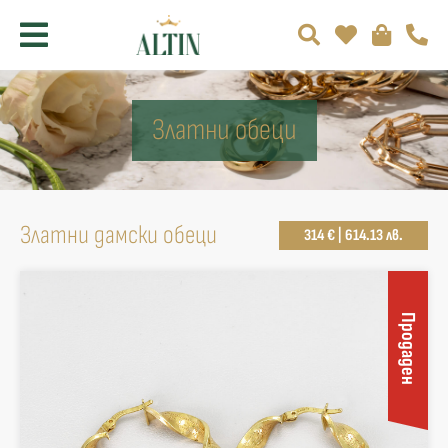
Златни обеци
Златни дамски обеци
314 € | 614.13 лв.
Продаден