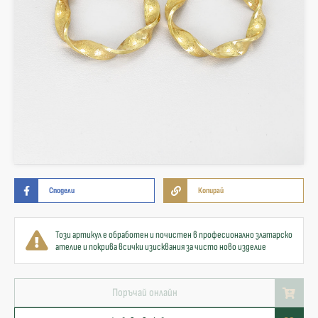
Сподели
Копирай
Този артикул е обработен и почистен в професионално златарско
ателие и покрива всички изисквания за чисто ново изделие
Поръчай онлайн