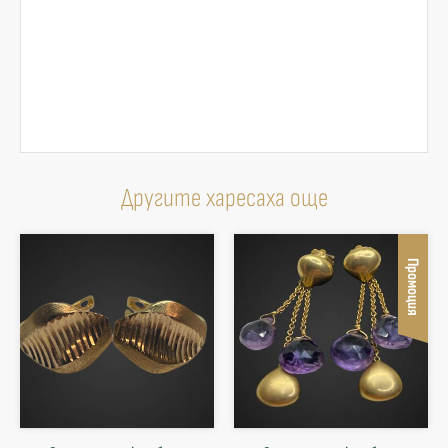
Другите харесаха още
Промоция