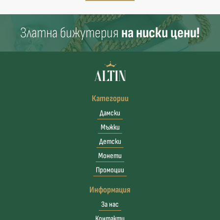
Златна бижутерия
на ниски цени!
Категории
Дамски
Мъжки
Детски
Монети
Промоции
Информация
За нас
Контакти