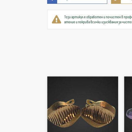
Този артикул е обработен и почистен в проф
ателие и покрива всички изисквания за чисто