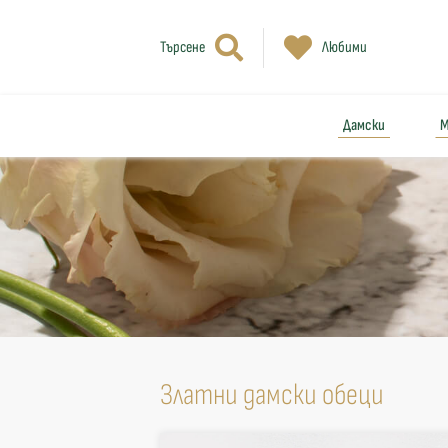
Търсене
Любими
Дамски
М
Златни дамски обеци