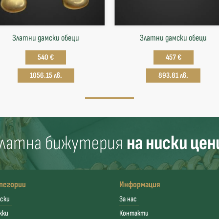
Златни дамски обеци
Златни дамски обеци
540 €
457 €
1056.15 лв.
893.81 лв.
латна бижутерия
на ниски цен
тегории
Информация
ски
За нас
жки
Контакти