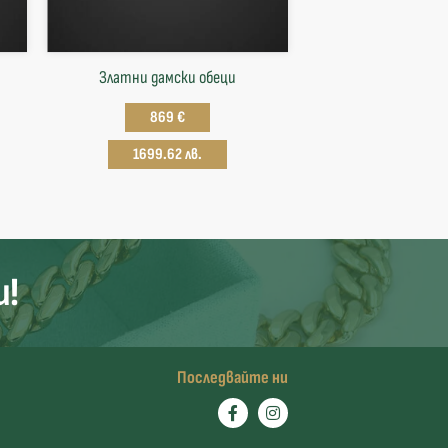
Златни дамски обеци
869 €
1699.62 лв.
и!
Последвайте ни