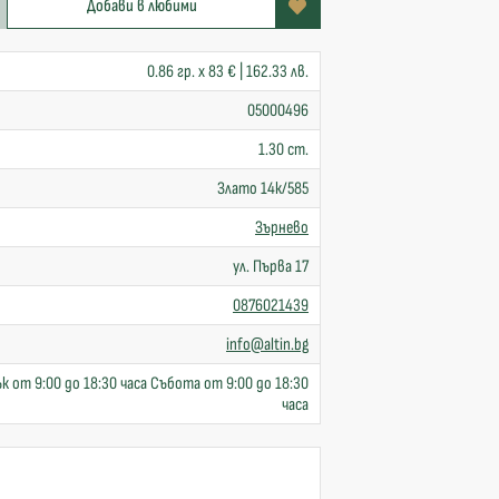
Добави в любими
0.86 гр. x 83 € | 162.33 лв.
05000496
1.30 cm.
Злато 14к/585
Зърнево
ул. Първа 17
0876021439
info@altin.bg
к от 9:00 до 18:30 часа Събота от 9:00 до 18:30
часа