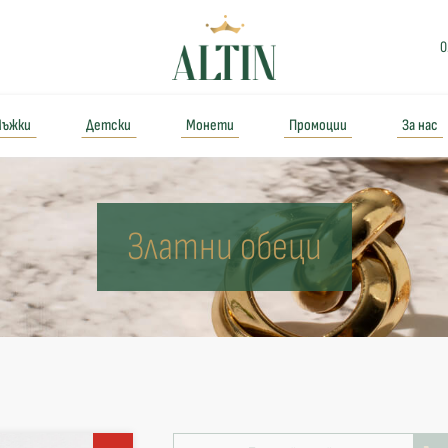
0
ъжки
Детски
Монети
Промоции
За нас
Златни обеци