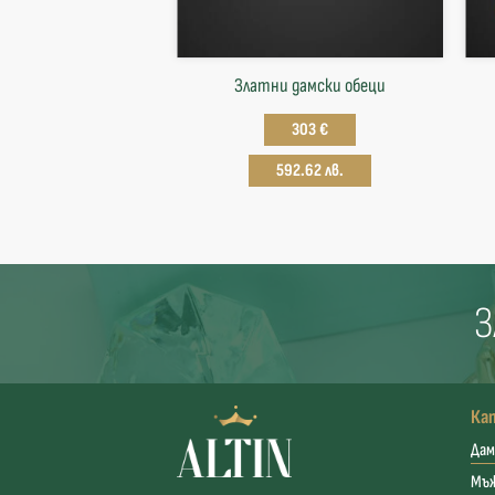
Златни дамски обеци
303 €
592.62 лв.
З
Ка
Дам
Мъ