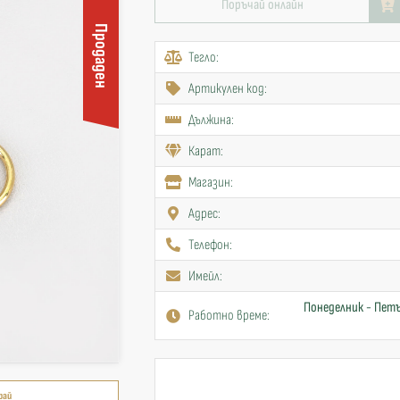
Поръчай онлайн
Продаден
Тегло:
Артикулен код:
Дължина:
Карат:
Mагазин:
Адрес:
Телефон:
Имейл:
Понеделник - Петъ
Работно време:
рай