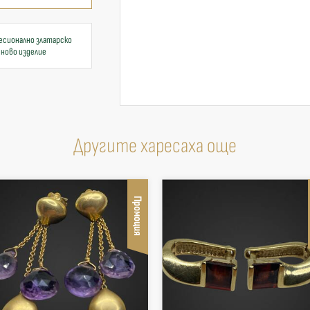
есионално златарско
 ново изделие
Другите харесаха още
Промоция