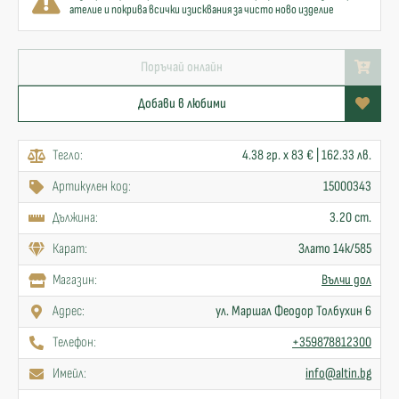
ателие и покрива всички изисквания за чисто ново изделие
Поръчай онлайн
Добави в любими
Тегло:
4.38 гр. x 83 € | 162.33 лв.
Артикулен код:
15000343
Дължина:
3.20 cm.
Карат:
Злато 14к/585
Mагазин:
Вълчи дол
Адрес:
ул. Маршал Феодор Толбухин 6
Телефон:
+359878812300
Имейл:
info@altin.bg