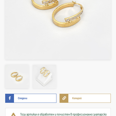
Сподели
Копирай
Този артикул е обработен и почистен в професионално златарско