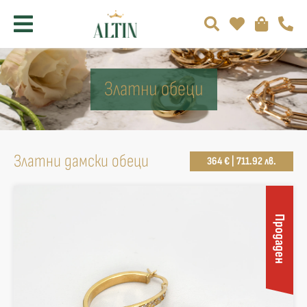
Златни обеци
Златни дамски обеци
364 € | 711.92 лв.
Продаден