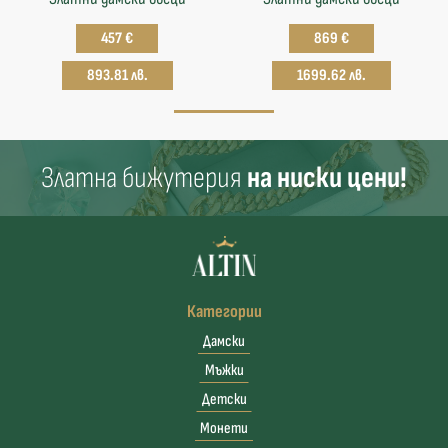
457 €
869 €
893.81 лв.
1699.62 лв.
Златна бижутерия
на ниски цени!
Категории
Дамски
Мъжки
Детски
Монети