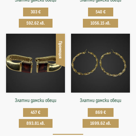
303 €
540 €
592.62 лв.
1056.15 лв.
Промоция
Златни дамски обеци
Златни дамски обеци
457 €
869 €
893.81 лв.
1699.62 лв.