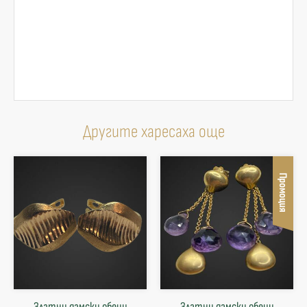
Другите харесаха още
Промоция
Златни дамски обеци
Златни дамски обеци