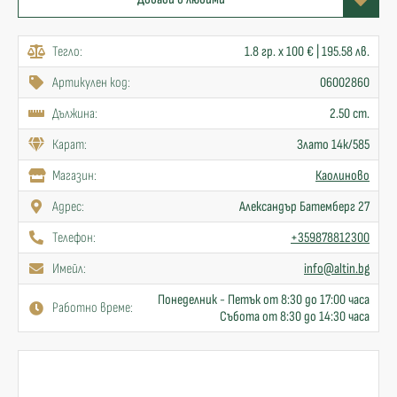
Тегло:
1.8 гр. x 100 € | 195.58 лв.
Артикулен код:
06002860
Дължина:
2.50 cm.
Карат:
Злато 14к/585
Mагазин:
Каолиново
Адрес:
Александър Батемберг 27
Телефон:
+359878812300
Имейл:
info@altin.bg
Понеделник - Петък от 8:30 до 17:00 часа
Работно време:
Събота от 8:30 до 14:30 часа