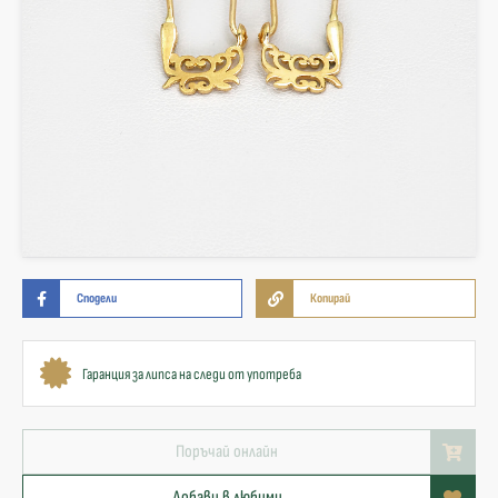
Сподели
Копирай
Гаранция за липса на следи от употреба
Поръчай онлайн
Добави в любими